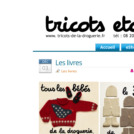
Accueil
eSh
Les livres
DÉC
03
Les livres