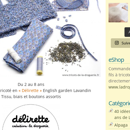
A
Suiv
eShop
Commandez 
fils à trico
directemen
Du 2 au 8 ans
www.ladro
ricoté en
« Délirette »
English garden Lavandin
Tissu, biais et boutons assortis
Catégori
40 idée
ans de 
Alpaga