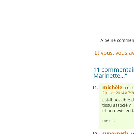
A peine commenc
Et vous, vous a
11 commentaire
Marinette…”
michèle
a écri
2 juillet 2014 à 7:2
est-il possible 
tissu associé ?
et un devis en t
merci.
supernath
a é