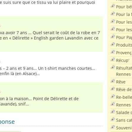
 Je suis sure que ce tissu va lui plaire et pourquoi
Pour bé
Pour la f
Pour les
8
Pour le
ui va avoir 7 ans … Quel serait le coût de la robe en 7
Pour Pa
ée en « Délirette » English garden Lavandin avec ce
Produit
Provenç
Récup'
3
Résultat
ns – 2 ans et 9 ans… Un t-shirt manches courtes…
 enfin là (en Alsace)…
Rennes
Rêve
:
Rêve de
8
Re-bell
çon à la maison… Point de Délirette et de
lavande), snif…
Rennes
Salade d
Sans ca
éponse
Souveni