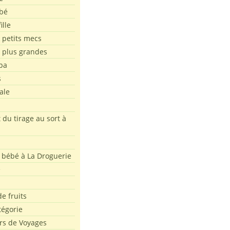
bé
ille
 petits mecs
s plus grandes
pa
s
ale
 du tirage au sort à
 bébé à La Droguerie
e
e fruits
tégorie
rs de Voyages