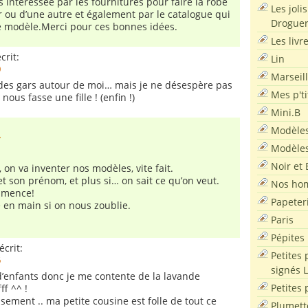
s intéressée par les fournitures pour faire la robe
Les joli
r ou d’une autre et également par le catalogue qui
Droguer
e modèle.Merci pour ces bonnes idées.
Les livr
crit:
Lin
0
Marseil
 des gars autour de moi… mais je ne désespère pas
Mes p'ti
nous fasse une fille ! (enfin !)
Mini.B
Modèles
7
Modèles
Noir et 
 on va inventer nos modèles, vite fait.
et son prénom, et plus si… on sait ce qu’on veut.
Nos ho
ommence!
Papeter
 en main si on nous zoublie.
Paris
Pépites
écrit:
Petites 
6
signés 
 d’enfants donc je me contente de la lavande
Petites 
ffff ^^ !
sement .. ma petite cousine est folle de tout ce
Plumett