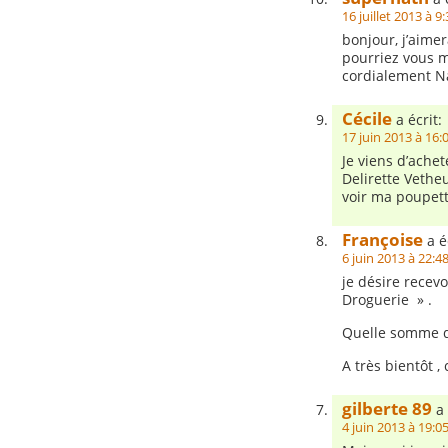
16 juillet 2013 à 9
bonjour, j’aimer
pourriez vous 
cordialement N
Cécile
a écrit:
17 juin 2013 à 16:
Je viens d’ache
Delirette Vetheu
voir ma poupette
Françoise
a éc
6 juin 2013 à 22:4
je désire recevo
Droguerie » .
Quelle somme d
A très bientôt ,
gilberte 89
a 
4 juin 2013 à 19:0