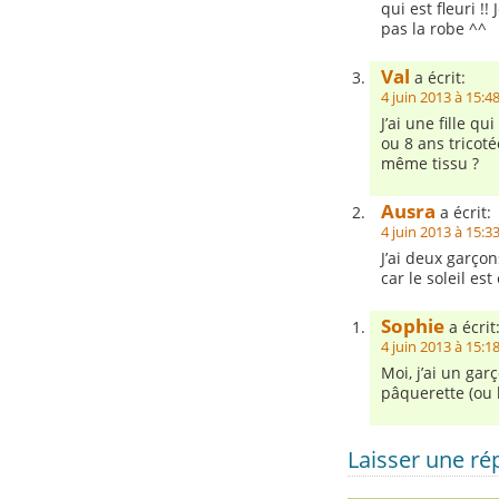
qui est fleuri !!
pas la robe ^^
Val
a écrit:
4 juin 2013 à 15:4
J’ai une fille q
ou 8 ans tricot
même tissu ?
Ausra
a écrit:
4 juin 2013 à 15:3
J’ai deux garço
car le soleil est
Sophie
a écrit
4 juin 2013 à 15:1
Moi, j’ai un gar
pâquerette (ou 
Laisser une r