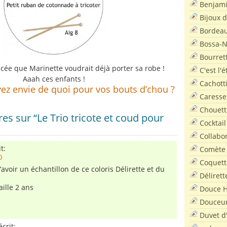
Benjam
Bijoux 
Bordea
Bossa-
Bourret
ée que Marinette voudrait déjà porter sa robe !
C'est l'
Aaah ces enfants !
Cachott
vez envie de quoi pour vos
bouts d’chou ?
Caresse
Chouett
s sur “Le Trio tricote et coud pour
Cocktail
Collabo
t:
Comète
0
Coquett
d’avoir un échantillon de ce coloris Délirette et du
Délirett
aille 2 ans
Douce H
Douceu
Duvet d
crit: