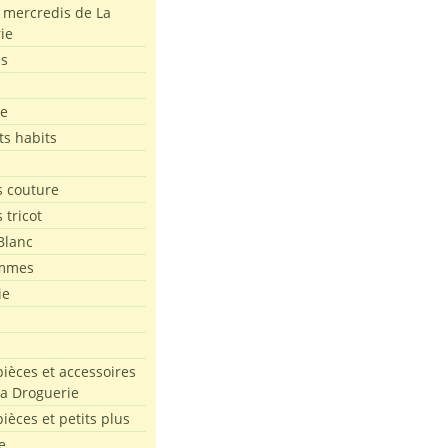
s mercredis de La
ie
es
le
ts habits
 couture
 tricot
Blanc
mmes
ie
pièces et accessoires
La Droguerie
pièces et petits plus
e