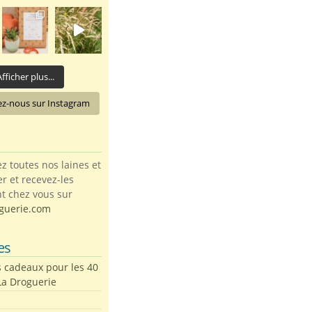
fficher plus...
ez-nous sur Instagram
toutes nos laines et
ter et recevez-les
t chez vous sur
guerie.com
es
s cadeaux pour les 40
La Droguerie