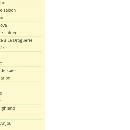
ine
de saison
ux
Nova
te-chinée
été à La Droguerie
ière
e
 de soies
ration
e
e
ighland
r
'Anjou