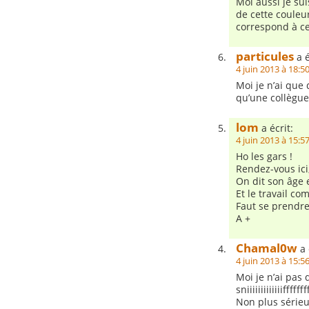
Moi aussi je sui
de cette couleu
correspond à c
particules
a é
4 juin 2013 à 18:5
Moi je n’ai que
qu’une collègue 
lom
a écrit:
4 juin 2013 à 15:5
Ho les gars !
Rendez-vous ici,
On dit son âge 
Et le travail c
Faut se prendre
A +
Chamal0w
a 
4 juin 2013 à 15:5
Moi je n’ai pas
sniiiiiiiiiiiiiffffff
Non plus sérieu