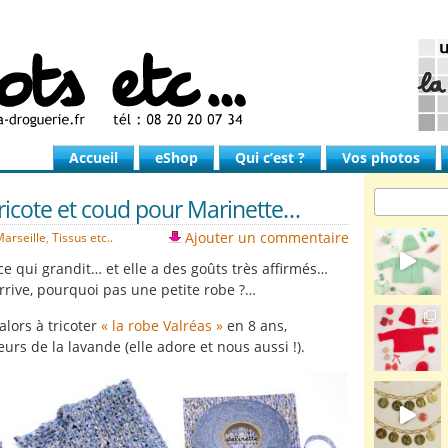
Accueil
eShop
Qui c’est ?
Vos photos
tricote et coud pour Marinette…
Ajouter un commentaire
arseille
,
Tissus etc..
ce qui grandit… et elle a des goûts très affirmés…
arrive, pourquoi pas une petite robe ?…
alors à tricoter
« la robe Valréas »
en 8 ans,
urs de la lavande (elle adore et nous aussi !).