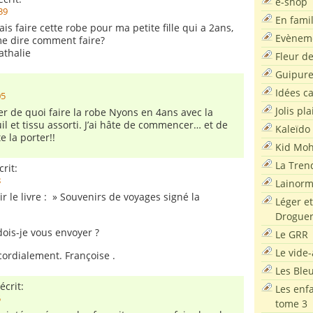
e-shop
:39
En famil
ais faire cette robe pour ma petite fille qui a 2ans,
Evènem
me dire comment faire?
athalie
Fleur d
Guipur
Idées c
05
Jolis pla
ter de quoi faire la robe Nyons en 4ans avec la
il et tissu assorti. J’ai hâte de commencer… et de
Kaleïdo
 la porter!!
Kid Moh
La Tren
rit:
8
Lainor
ir le livre : » Souvenirs de voyages signé la
Léger et
Droguer
ois-je vous envoyer ?
Le GRR
Le vide-
 cordialement. Françoise .
Les Ble
écrit:
Les enf
5
tome 3