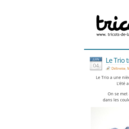
Le Trio 
JUIN
04
Délirette
,
M
Le Trio a une niè
L’été 
On se met 
dans les coule