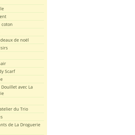
le
ent
e coton
e
adeaux de noël
isirs
air
dy Scarf
me
 Douillet avec La
ie
atelier du Trio
us
ants de La Droguerie