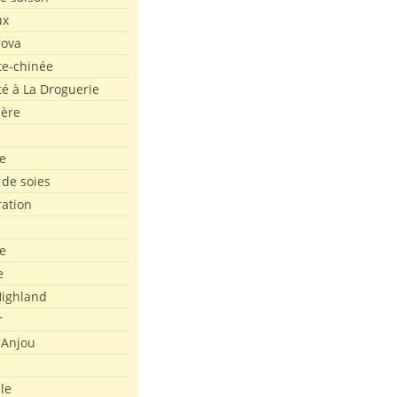
ux
Nova
te-chinée
été à La Droguerie
ière
e
 de soies
ration
e
e
ighland
r
'Anjou
le