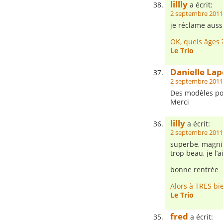
lillly
a écrit:
2 septembre 2011
je réclame auss
OK, quels âges 
Le Trio
Danielle Lap
2 septembre 2011
Des modèles po
Merci
lilly
a écrit:
2 septembre 2011
superbe, magnif
trop beau, je l’
bonne rentrée
Alors à TRES bie
Le Trio
fred
a écrit: