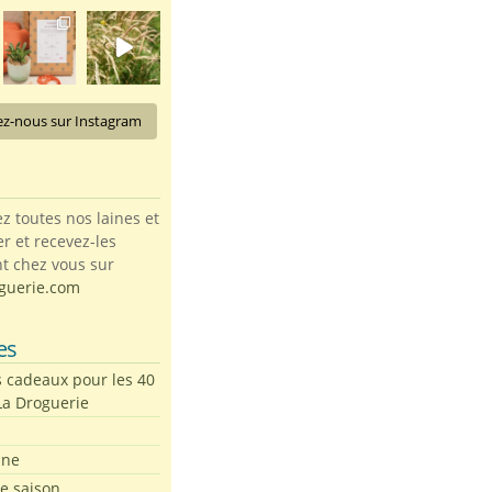
ez-nous sur Instagram
toutes nos laines et
ter et recevez-les
t chez vous sur
guerie.com
es
s cadeaux pour les 40
La Droguerie
ine
de saison