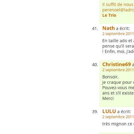
Il suffit de no
perenoel@ladr
Le Trio
Nath
a écrit:
2 septembre 2011
En taille ado et
pense qu’il ser
! Enfin, moi, j’a
Christine69
a
2 septembre 2011
Bonsoir,
je craque pour c
Pouvez-vous me 
ans et s’il exist
Merci
LULU
a écrit:
2 septembre 2011
très mignon ce 