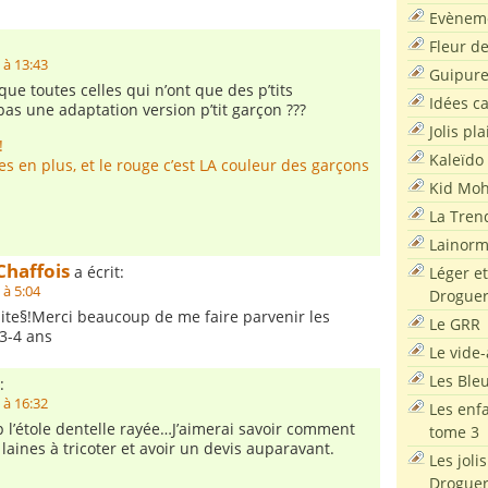
Evènem
Fleur d
 à 13:43
Guipur
que toutes celles qui n’ont que des p’tits
Idées c
pas une adaptation version p’tit garçon ???
Jolis pla
!
Kaleïdo
es en plus, et le rouge c’est LA couleur des garçons
Kid Moh
La Tren
Lainor
haffois
a écrit:
Léger et
à 5:04
Droguer
site§!Merci beaucoup de me faire parvenir les
Le GRR
 3-4 ans
Le vide-
Les Ble
:
 à 16:32
Les enf
 l’étole dentelle rayée…J’aimerai savoir comment
tome 3
aines à tricoter et avoir un devis auparavant.
Les joli
Droguer