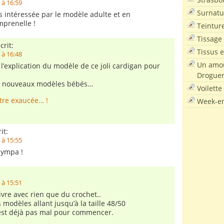
 à 16:59
Surnatu
is intéressée par le modèle adulte et en
mprenelle !
Teintur
Tissage
crit:
Tissus e
 à 16:48
Un amou
 l’explication du modèle de ce joli cardigan pour
Droguer
de nouveaux modèles bébés…
Voilette
tre exaucée… !
Week-en
it:
 à 15:55
sympa !
 à 15:51
vre avec rien que du crochet..
s modèles allant jusqu’à la taille 48/50
’est déjà pas mal pour commencer.