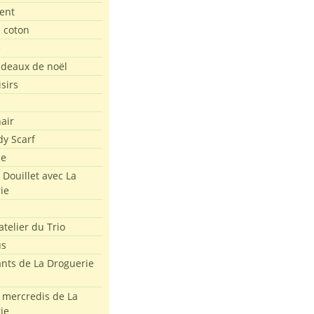
ent
e coton
e
adeaux de noël
isirs
air
dy Scarf
me
 Douillet avec La
ie
atelier du Trio
us
ants de La Droguerie
s mercredis de La
ie