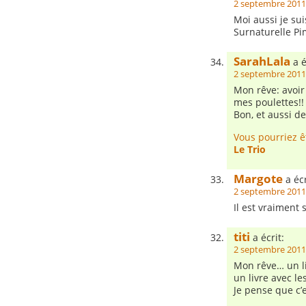
2 septembre 2011
Moi aussi je su
Surnaturelle Pi
SarahLala
a é
2 septembre 2011
Mon rêve: avoir
mes poulettes!!
Bon, et aussi 
Vous pourriez ê
Le Trio
Margote
a écr
2 septembre 2011
Il est vraiment 
titi
a écrit:
2 septembre 2011
Mon rêve… un li
un livre avec le
Je pense que c