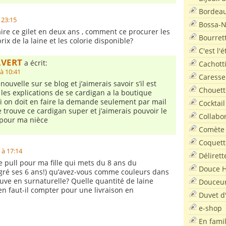
:
Bordea
 23:15
Bossa-
aire ce gilet en deux ans , comment ce procurer les
Bourret
prix de la laine et les colorie disponible?
C'est l'
LVERT
a écrit:
Cachott
à 10:41
Caresse
nouvelle sur se blog et j’aimerais savoir s’il est
Chouett
 les explications de se cardigan a la boutique
si on doit en faire la demande seulement par mail
Cocktail
 trouve ce cardigan super et j’aimerais pouvoir le
Collabo
 pour ma nièce
Comète
Coquett
 à 17:14
Délirett
ce pull pour ma fille qui mets du 8 ans du
Douce H
ré ses 6 ans!) qu’avez-vous comme couleurs dans
uve en surnaturelle? Quelle quantité de laine
Douceu
en faut-il compter pour une livraison en
Duvet d
e-shop
En famil