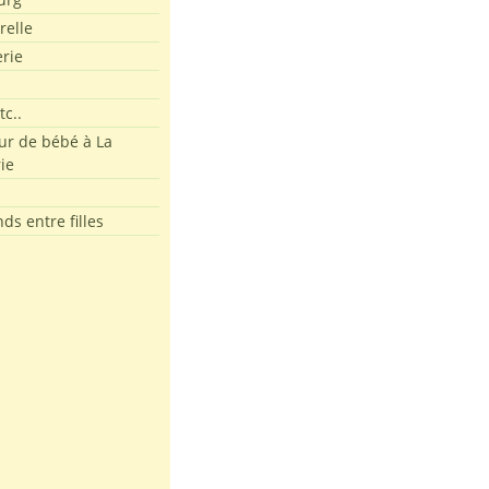
relle
erie
tc..
r de bébé à La
ie
ds entre filles