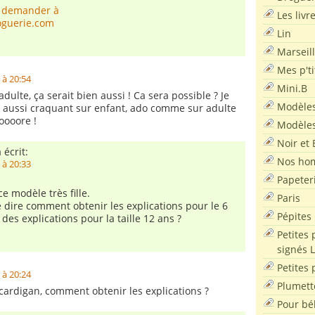
us demander à
Les livr
oguerie.com
Lin
Marseil
Mes p'ti
 à 20:54
Mini.B
 adulte, ça serait bien aussi ! Ca sera possible ? Je
Modèles
a aussi craquant sur enfant, ado comme sur adulte
doooore !
Modèles
Noir et 
 écrit:
Nos ho
 à 20:33
Papeter
e modèle très fille.
Paris
dire comment obtenir les explications pour le 6
Pépites
e des explications pour la taille 12 ans ?
Petites 
signés 
Petites 
 à 20:24
Plumett
cardigan, comment obtenir les explications ?
Pour bé