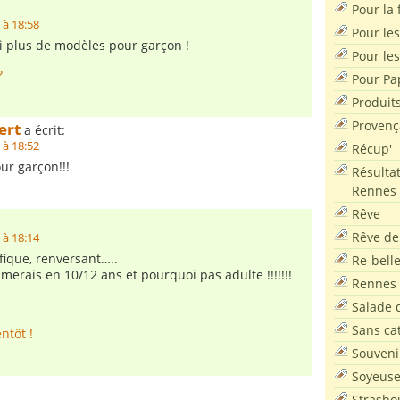
Pour la f
 à 18:58
Pour les
i plus de modèles pour garçon !
Pour le
?
Pour Pa
Produit
Provenç
ert
a écrit:
 à 18:52
Récup'
ur garçon!!!
Résultat
Rennes
Rêve
Rêve de
 à 18:14
ique, renversant…..
Re-bell
aimerais en 10/12 ans et pourquoi pas adulte !!!!!!!
Rennes
Salade d
Sans ca
ntôt !
Souveni
Soyeus
Strasbo