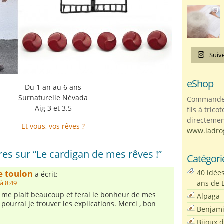
Suiv
eShop
Du 1 an au 6 ans
Surnaturelle Névada
Commandez 
Aig 3 et 3.5
fils à trico
directemen
Et vous, vos rêves ?
www.ladro
s sur “Le cardigan de mes rêves !”
Catégori
40 idée
e toulon
a écrit:
ans de 
à 8:49
t me plait beaucoup et ferai le bonheur de mes
Alpaga
ou pourrai je trouver les explications. Merci , bon
Benjam
Bijoux 