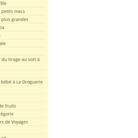
ille
 petits mecs
s plus grandes
pa
s
ale
 du tirage au sort à
 bébé à La Droguerie
e
e fruits
tégorie
rs de Voyages
e
urg