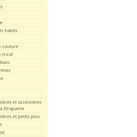
es
le
ts habits
 couture
 tricot
Blanc
mmes
ie
pièces et accessoires
La Droguerie
pièces et petits plus
e
bé