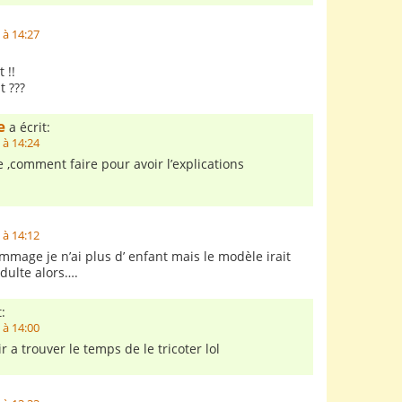
 à 14:27
 !!
 ???
e
a écrit:
 à 14:24
,comment faire pour avoir l’explications
 à 14:12
dommage je n’ai plus d’ enfant mais le modèle irait
adulte alors….
:
 à 14:00
 a trouver le temps de le tricoter lol