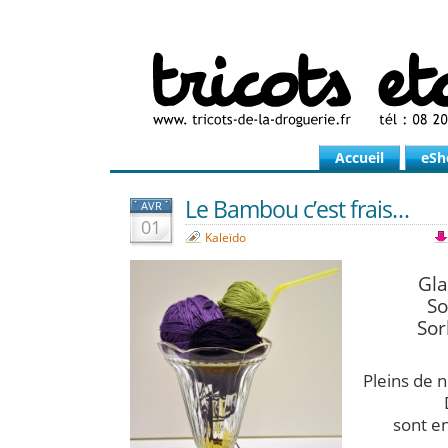
Accueil
eSh
Le Bambou c’est frais…
AVR
01
Kaleïdo
Gla
So
Sor
Pleins de 
sont en