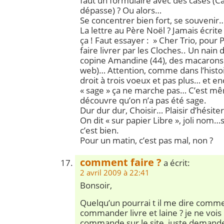
faut un formulaire avec des cases (C
dépasse) ? Ou alors…
Se concentrer bien fort, se souvenir
La lettre au Père Noël ? Jamais écrite 
ça ! Faut essayer : » Cher Trio, pour
faire livrer par les Cloches.. Un nain
copine Amandine (44), des macarons r
web)… Attention, comme dans l’histoire
droit à trois voeux et pas plus… et en
« sage » ça ne marche pas… C’est 
découvre qu’on n’a pas été sage.
Dur dur dur, Choisir… Plaisir d’hésite
On dit « sur papier Libre », joli nom…
c’est bien.
Pour un matin, c’est pas mal, non ?
comment faire ?
a écrit:
2 avril 2009 à 22:41
Bonsoir,
Quelqu’un pourrai t il me dire comme
commander livre et laine ? je ne vois
commande sur le site ,juste demande