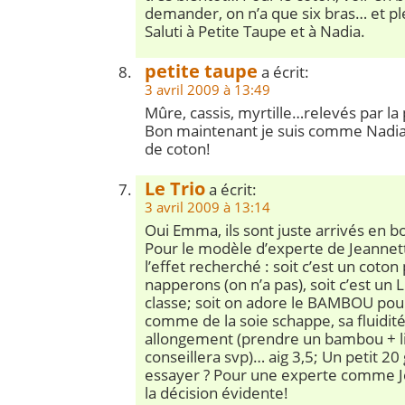
demander, on n’a que six bras… et plei
Saluti à Petite Taupe et à Nadia.
petite taupe
a écrit:
3 avril 2009 à 13:49
Mûre, cassis, myrtille…relevés par la
Bon maintenant je suis comme Nadia, 
de coton!
Le Trio
a écrit:
3 avril 2009 à 13:14
Oui Emma, ils sont juste arrivés en b
Pour le modèle d’experte de Jeannette,
l’effet recherché : soit c’est un coton
napperons (on n’a pas), soit c’est un 
classe; soit on adore le BAMBOU pou
comme de la soie schappe, sa fluidit
allongement (prendre un bambou + li
conseillera svp)… aig 3,5; Un petit 
essayer ? Pour une experte comme Je
la décision évidente!