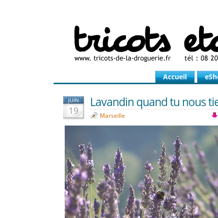
Accueil
eSh
Lavandin quand tu nous t
JUIN
19
Marseille