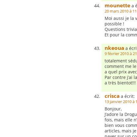
mounette
a é
20 mars 2010 à 11
Moi aussi je la v
possible !
Questions trivia
Et pour la com
nkeoua
a écri
9 février 2010 à 2
totalement sédui
comment me le 
a quel prix avec
Par contre j’ai l
a très bientot!!!
crisca
a écrit:
13 janvier 2010 à 
Bonjour,
J’adore la Drogu
fois, mais elle 
bien vous comm
articles, mais j
payer sur un co