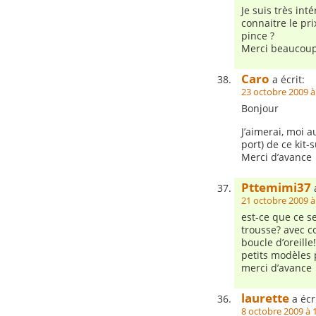
Je suis très int
connaitre le pri
pince ?
Merci beaucoup
Caro
a écrit:
23 octobre 2009 à
Bonjour
J’aimerai, moi a
port) de ce kit-
Merci d’avance
Pttemimi37
a
21 octobre 2009 à
est-ce que ce se
trousse? avec co
boucle d’oreille
petits modèles 
merci d’avance
laurette
a écri
8 octobre 2009 à 