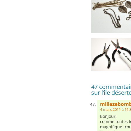
47 commentair
sur l’île désert
miliezebom
4 mars 2011 à 11:
Bonjour,
comme toutes le
magnifique tro