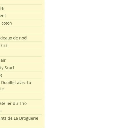
le
ent
e coton
e
adeaux de noël
isirs
air
dy Scarf
me
 Douillet avec La
ie
atelier du Trio
us
ants de La Droguerie