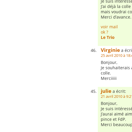
Je suis interes
J’ai déjà la col
mais voudrai con
Merci d’avance.
voir mail
ok ?
Le Trio
Virginie
a écri
25 avril 2010 à 18:
Bonjour,
Je souhaiterais 
colle.
Merciiiii
julie
a écrit:
21 avril 2010 à 9:2
Bonjour,
Je suis intéres
J’aurai aimé aim
pince et FdP.
Merci beaucoup