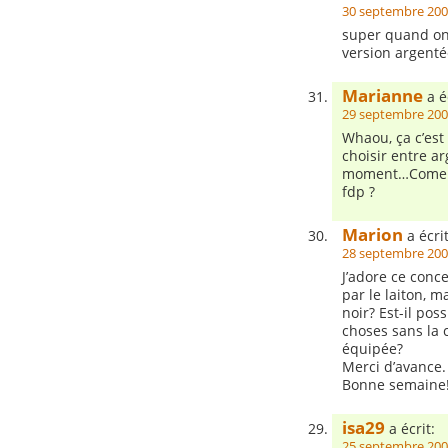
30 septembre 200
super quand on 
version argentée
Marianne
a éc
29 septembre 200
Whaou, ça c’est 
choisir entre ar
moment…Come Van
fdp ?
Marion
a écrit
28 septembre 200
J’adore ce conce
par le laiton, m
noir? Est-il pos
choses sans la c
équipée?
Merci d’avance.
Bonne semaine
isa29
a écrit:
25 septembre 200