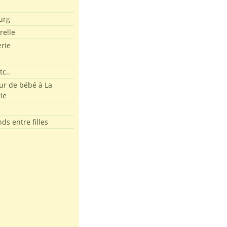
e
urg
relle
erie
tc..
r de bébé à La
ie
ds entre filles