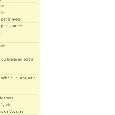
bé
ille
 petits mecs
s plus grandes
pa
s
ale
 du tirage au sort à
 bébé à La Droguerie
e
e fruits
tégorie
rs de Voyages