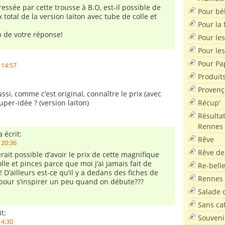
éressée par cette trousse à B.O, est-il possible de
Pour bé
x total de la version laiton avec tube de colle et
Pour la f
 de votre réponse!
Pour les
Pour le
Pour Pa
 14:57
Produit
Provenç
ussi, comme c’est original, connaître le prix (avec
Récup'
super-idée ? (version laiton)
Résultat
Rennes
 écrit:
Rêve
 20:36
Rêve de
rait possible d’avoir le prix de cette magnifique
lle et pinces parce que moi j’ai jamais fait de
Re-bell
!! D’ailleurs est-ce qu’il y a dedans des fiches de
Rennes
pour s’inspirer un peu quand on débute???
Salade d
Sans ca
t:
Souveni
14:30