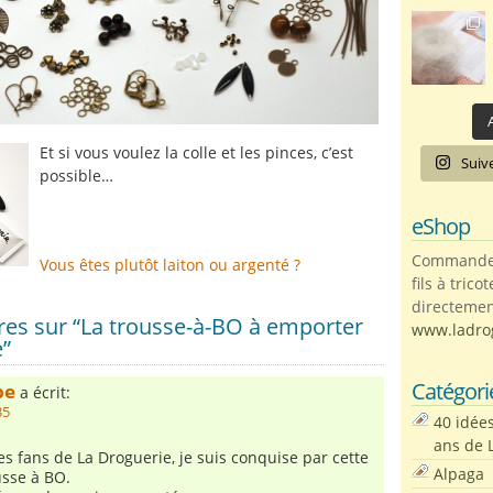
A
Et si vous voulez la colle et les pinces, c’est
Suiv
possible…
eShop
Commandez 
Vous êtes plutôt laiton ou argenté ?
fils à trico
directemen
es sur “La trousse-à-BO à emporter
www.ladro
e”
Catégori
be
a écrit:
35
40 idée
ans de 
s fans de La Droguerie, je suis conquise par cette
Alpaga
usse à BO.