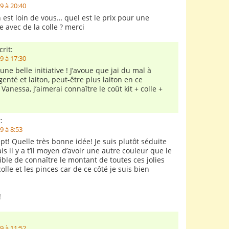
9 à 20:40
est loin de vous… quel est le prix pour une
 avec de la colle ? merci
rit:
9 à 17:30
une belle initiative ! J’avoue que jai du mal à
genté et laiton, peut-être plus laiton en ce
essa, j’aimerai connaître le coût kit + colle +
:
9 à 8:53
pt! Quelle très bonne idée! Je suis plutôt séduite
ais il y a t’il moyen d’avoir une autre couleur que le
sible de connaître le montant de toutes ces jolies
olle et les pinces car de ce côté je suis bien
!
9 à 11:52