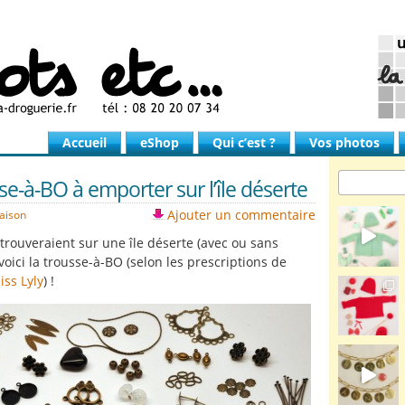
Accueil
eShop
Qui c’est ?
Vos photos
se-à-BO à emporter sur l’île déserte
Ajouter un commentaire
saison
etrouveraient sur une île déserte (avec ou sans
oici la trousse-à-BO (selon les prescriptions de
iss Lyly
) !