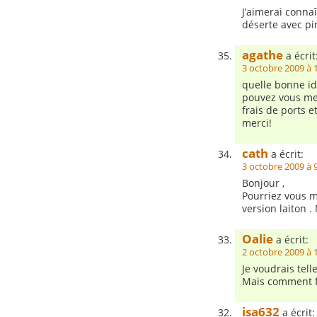
J’aimerai connaî
déserte avec pin
agathe
a écrit
3 octobre 2009 à 
quelle bonne id
pouvez vous me 
frais de ports e
merci!
cath
a écrit:
3 octobre 2009 à 
Bonjour ,
Pourriez vous m
version laiton 
Oalie
a écrit:
2 octobre 2009 à 
Je voudrais tel
Mais comment fa
isa632
a écrit: