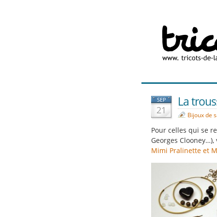
La trous
SEP
21
Bijoux de 
Pour celles qui se r
Georges Clooney…), v
Mimi Pralinette et M