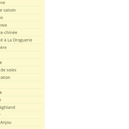
ine
de saison
ux
Nova
te-chinée
été à La Droguerie
ière
e
 de soies
ration
e
e
ighland
r
'Anjou