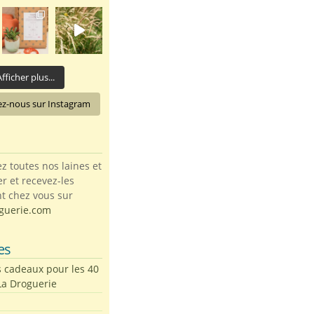
fficher plus...
ez-nous sur Instagram
toutes nos laines et
ter et recevez-les
t chez vous sur
guerie.com
es
s cadeaux pour les 40
La Droguerie