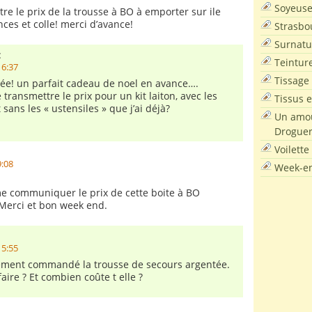
Soyeus
tre le prix de la trousse à BO à emporter sur ile
ces et colle! merci d’avance!
Strasbo
Surnatu
:
Teintur
16:37
Tissage
ée! un parfait cadeau de noel en avance….
transmettre le prix pour un kit laiton, avec les
Tissus e
t sans les « ustensiles » que j’ai déjà?
Un amou
Droguer
Voilette
9:08
Week-en
e communiquer le prix de cette boite à BO
. Merci et bon week end.
15:55
lement commandé la trousse de secours argentée.
ire ? Et combien coûte t elle ?