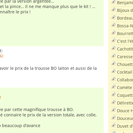
sée par la version argentée…
Benjam
le et la pince… il ne me manque plus que le kit ! …
Bijoux 
naître le prix !
Bordea
Bossa-
Bourret
C'est l'
Cachott
t:
42
Caresse
Chouett
avoir le prix de la trousse BO laiton et aussi de la
Cocktail
Collabo
Comète
Coquett
1
Délirett
sée par cette magnifique trousse à BO.
Douce H
é connaire le prix de la version totale, avec colle,
Douceu
 beaucoup d’avance
Duvet d