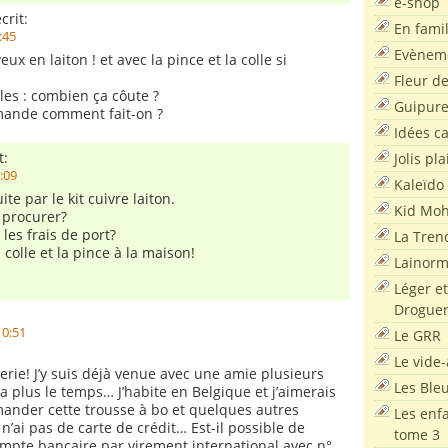
e-shop
crit:
En famil
:45
Evènem
eux en laiton ! et avec la pince et la colle si
Fleur d
les : combien ça côute ?
Guipur
mande comment fait-on ?
Idées c
t:
Jolis pla
1:09
Kaleïdo
te par le kit cuivre laiton.
Kid Moh
procurer?
 les frais de port?
La Tren
a colle et la pince à la maison!
Lainor
Léger et
Droguer
10:51
Le GRR
Le vide-
erie! J’y suis déjà venue avec une amie plusieurs
Les Ble
n’a plus le temps… J’habite en Belgique et j’aimerais
ander cette trousse à bo et quelques autres
Les enf
e n’ai pas de carte de crédit… Est-il possible de
tome 3
mpte bancaire par virement international avec n°