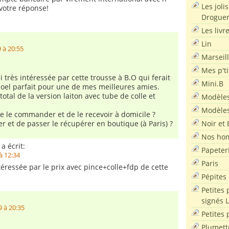
Les joli
 votre réponse!
Droguer
Les livr
Lin
 à 20:55
Marseil
Mes p'ti
i très intéressée par cette trousse à B.O qui ferait
Mini.B
oel parfait pour une de mes meilleures amies.
 total de la version laiton avec tube de colle et
Modèles
Modèles
de le commander et de le recevoir à domicile ?
Noir et 
er et de passer le récupérer en boutique (à Paris) ?
Nos ho
a écrit:
Papeter
à 12:34
Paris
téressée par le prix avec pince+colle+fdp de cette
Pépites
Petites 
signés 
 à 20:35
Petites 
Plumett