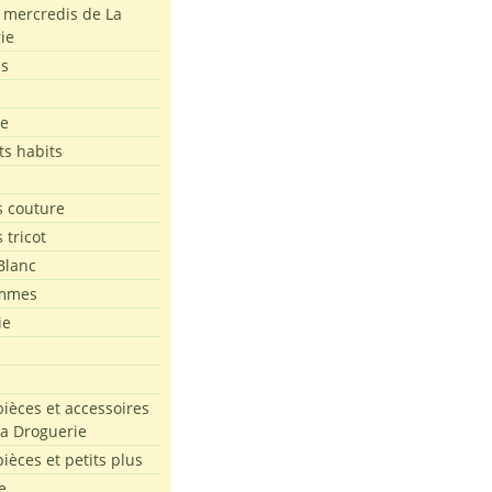
s mercredis de La
ie
es
le
ts habits
 couture
 tricot
Blanc
mmes
ie
pièces et accessoires
La Droguerie
pièces et petits plus
e