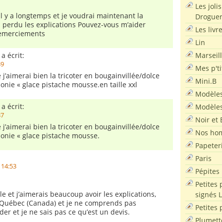
Les joli
il il y a longtemps et je voudrai maintenant la
Droguer
ai perdu les explications Pouvez-vous m’aider
Les livr
remerciements
Lin
Marseil
a écrit:
39
Mes p'ti
 j’aimerai bien la tricoter en bougainvillée/dolce
Mini.B
onie « glace pistache mousse.en taille xxl
Modèles
a écrit:
Modèles
37
Noir et 
 j’aimerai bien la tricoter en bougainvillée/dolce
Nos ho
onie « glace pistache mousse.
Papeter
Paris
 14:53
Pépites
Petites 
e et j’aimerais beaucoup avoir les explications,
signés 
 Québec (Canada) et je ne comprends pas
Petites 
r et je ne sais pas ce qu’est un devis.
Plumett