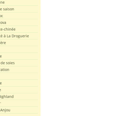
ine
de saison
ux
Nova
te-chinée
été à La Droguerie
ière
e
 de soies
ration
e
e
ighland
r
'Anjou