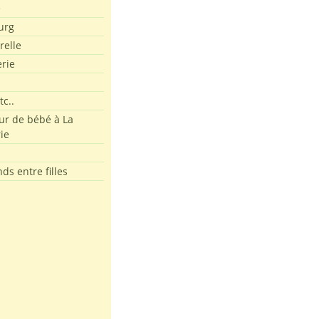
e
urg
relle
erie
tc..
r de bébé à La
ie
ds entre filles