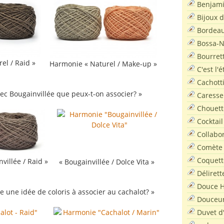
Benjam
Bijoux 
Bordea
Bossa-
Bourret
el / Raid »
Harmonie « Naturel / Make-up »
C'est l'
Cachott
ec Bougainvillée que peux-t-on associer? »
Caresse
Chouett
Cocktail
Collabo
Comète
Coquett
villée / Raid »
« Bougainvillée / Dolce Vita »
Délirett
Douce H
re une idée de coloris à associer au cachalot? »
Douceu
Duvet d