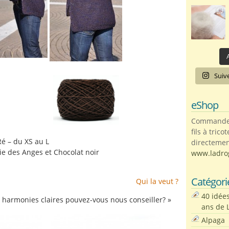
A
Suiv
eShop
Commandez 
fils à trico
Ré – du XS au L
directemen
aie des Anges et Chocolat noir
www.ladro
Catégori
Qui la veut ?
40 idée
es harmonies claires pouvez-vous nous conseiller? »
ans de 
Alpaga