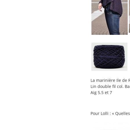
La marinière Ile de 
Lin double fil col. B
Aig 5.5 et 7
Pour Lolli : « Quell