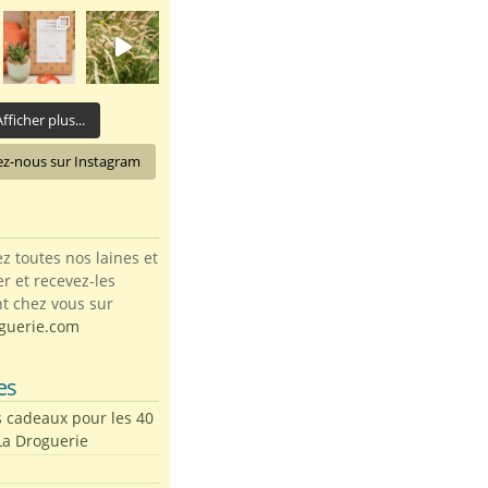
fficher plus...
ez-nous sur Instagram
toutes nos laines et
ter et recevez-les
t chez vous sur
guerie.com
es
s cadeaux pour les 40
La Droguerie