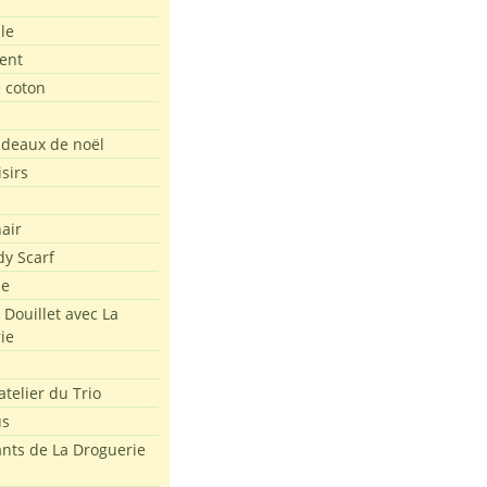
le
ent
e coton
e
adeaux de noël
isirs
air
dy Scarf
me
 Douillet avec La
ie
atelier du Trio
us
ants de La Droguerie