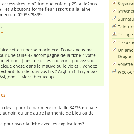
Soyeus
et accessoires tom2:tunique enfant p25,taille2ans
– et 8 boutons forme fleur assortis à la laine
Strasbo
 merci-tel0298579899
Surnatu
Teintur
t:
:25
Tissage
Tissus e
 faire cette superbe marinière. Pouvez vous me
Un amou
pour une taille 42 accompagné de la fiche ? Votre
Droguer
ue et donc j hesite sur les couleurs, pouvez vous
Voilette
lque chose dans le mauve ou le violet ? Vendez
échantillon de tous vos fils ? Arghhh ! Il n’y a pas
Week-en
 Avignon…. Merci beaucoup
:
5:02
un devis pour la marinière en taille 34/36 en baie
lat noir, ou une autre harmonie de bleu ou de
 pour avoir la fiche avec les explications?