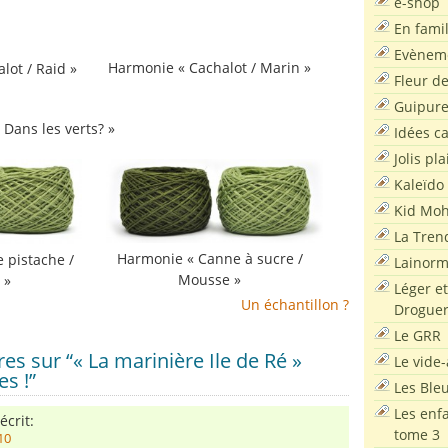
e-shop
En famil
Evènem
Harmonie « Cachalot / Marin »
lot / Raid »
Fleur d
Guipur
 Dans les verts? »
Idées c
Jolis pla
Kaleïdo
Kid Moh
La Tren
Harmonie « Canne à sucre /
 pistache /
Lainor
Mousse »
 »
Léger et
Un échantillon ?
Droguer
Le GRR
s sur “« La marinière Ile de Ré »
Le vide-
s !”
Les Ble
Les enf
écrit:
tome 3
10