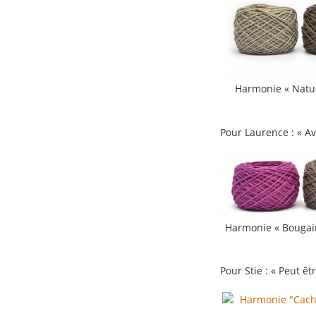
Harmonie « Natur
EE
Pour Laurence : « Av
Harmonie « Bougain
E
Pour Stie : « Peut êt