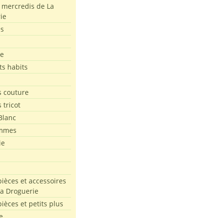
s mercredis de La
ie
es
le
ts habits
 couture
 tricot
Blanc
mmes
ie
pièces et accessoires
La Droguerie
pièces et petits plus
e