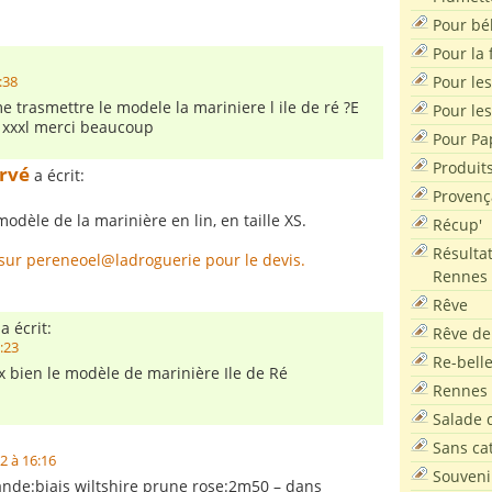
Pour bé
Pour la f
Pour les
:38
e trasmettre le modele la mariniere l ile de ré ?E
Pour le
et xxxl merci beaucoup
Pour Pa
Produit
rvé
a écrit:
Provenç
modèle de la marinière en lin, en taille XS.
Récup'
Résultat
sur pereneoel@ladroguerie pour le devis.
Rennes
Rêve
a écrit:
Rêve de
7:23
Re-bell
ux bien le modèle de marinière Ile de Ré
Rennes
Salade d
Sans ca
2 à 16:16
Souveni
nde:biais wiltshire prune rose:2m50 – dans