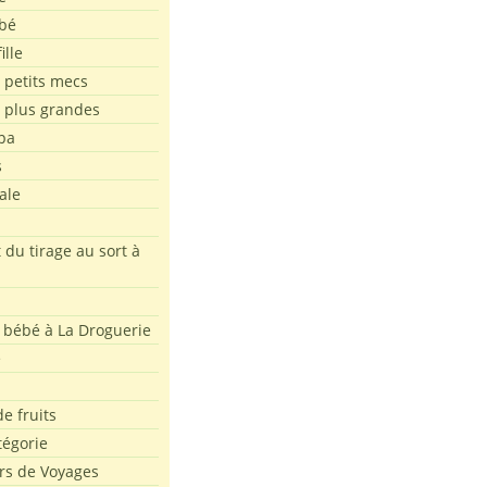
bé
ille
 petits mecs
s plus grandes
pa
s
ale
 du tirage au sort à
 bébé à La Droguerie
e
e fruits
tégorie
rs de Voyages