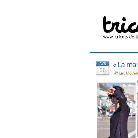
« La mar
AVR
06
Lin
,
Modèle