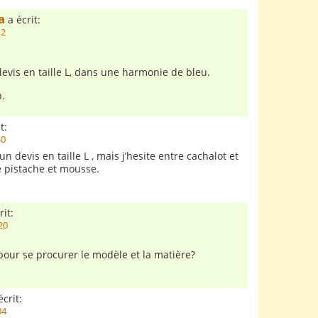
a
a écrit:
12
devis en taille L, dans une harmonie de bleu.
.
t:
40
un devis en taille L , mais j’hesite entre cachalot et
 pistache et mousse.
rit:
20
our se procurer le modèle et la matière?
crit:
34