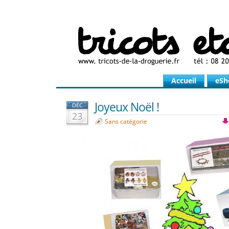
Accueil
eSh
Joyeux Noël !
DÉC
23
Sans catégorie