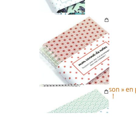
Tous nos carnets « maison » en p
!