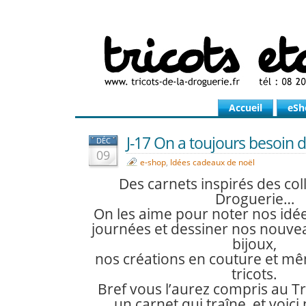
Accueil
eSh
J-17 On a toujours besoin d’
DÉC
09
e-shop
,
Idées cadeaux de noël
Des carnets inspirés des col
Droguerie…
On les aime pour noter nos idée
journées et dessiner nos nouv
bijoux,
nos créations en couture et m
tricots.
Bref vous l’aurez compris au Tr
un carnet qui traîne, et voici