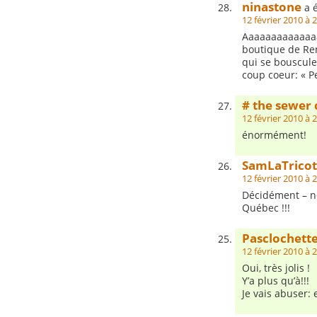
ninastone
a é
12 février 2010 à 
Aaaaaaaaaaaaaaah
boutique de Renn
qui se bouscule
coup coeur: « P
# the sewer 
12 février 2010 à 
énormément!
SamLaTrico
12 février 2010 à 
Décidément – no
Québec !!!
Pasclochett
12 février 2010 à 
Oui, très jolis !
Y’a plus qu’à!!!
Je vais abuser: 