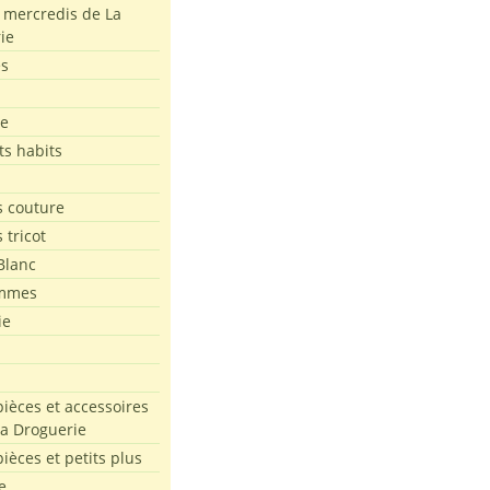
s mercredis de La
ie
es
le
ts habits
 couture
 tricot
Blanc
mmes
ie
pièces et accessoires
La Droguerie
pièces et petits plus
e