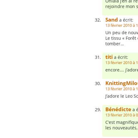
Ohlala j’en ai 
rejoindre mon s
Sand
a écrit:
13 février 2010 à 
Un peu de nouve
Le tissu « Forêt
tomber…
titi
a écrit:
13 février 2010 à 
encore…. j’adore
KnittingMil
13 février 2010 à 
J’adore le Leo S
Bénédicte
a é
13 février 2010 à 
C’est magnifique
les nouveautés,