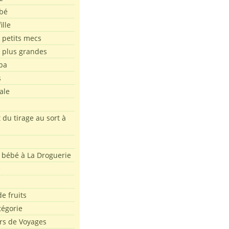
bé
ille
 petits mecs
s plus grandes
pa
s
ale
 du tirage au sort à
 bébé à La Droguerie
e
e fruits
tégorie
rs de Voyages