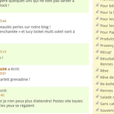
repéré quelques uns qui ne vont pas tarder à
tock !
Pour bé
Pour la f
Pour les
15:44
Pour le
autés perles sur notre blog !
 enchantée » et lucy locket multi.soleil sont à
Pour Pa
Produit
Provenç
Récup'
15:13
 !
Résultat
Rennes
ouze
a écrit:
Rêve
10:01
Rêve de
carlett grenadine !
Re-bell
Rennes
crit:
0:42
Salade d
! Je n’en peux plus d’attendre! Postez vite toutes
Sans ca
 les yeux se régalent
Souveni