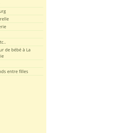
e
urg
relle
erie
tc..
r de bébé à La
ie
ds entre filles