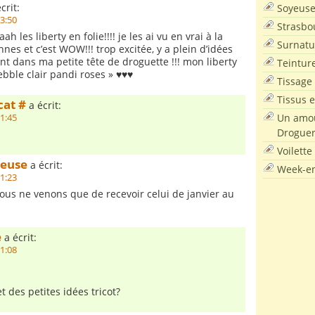
crit:
Soyeus
23:50
Strasbo
 les liberty en folie!!!! je les ai vu en vrai à la
Surnatu
es et c’est WOW!!! trop excitée, y a plein d’idées
nt dans ma petite tête de droguette !!! mon liberty
Teintur
ebble clair pandi roses » ♥♥♥
Tissage
Tissus e
cat #
a écrit:
Un amou
21:45
Droguer
Voilette
teuse
a écrit:
Week-en
21:23
us ne venons que de recevoir celui de janvier au
e
a écrit:
21:08
et des petites idées tricot?