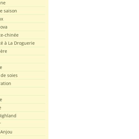
ine
de saison
ux
Nova
te-chinée
été à La Droguerie
ière
e
 de soies
ration
e
e
ighland
r
'Anjou