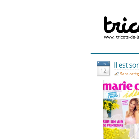
Il est so
FÉV
12
Sans catég