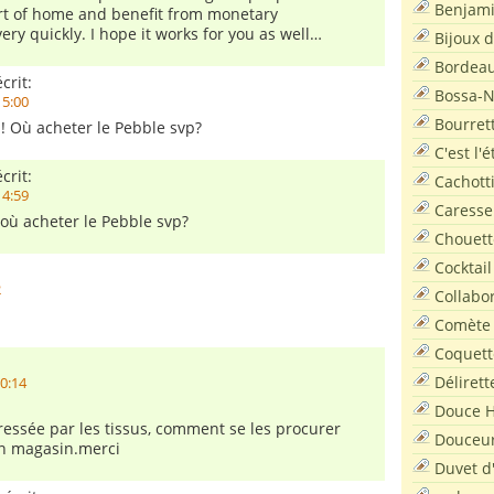
Benjam
rt of home and benefit from monetary
ry quickly. I hope it works for you as well…
Bijoux 
Bordea
crit:
Bossa-
15:00
Bourret
! Où acheter le Pebble svp?
C'est l'
crit:
Cachott
14:59
Caresse
où acheter le Pebble svp?
Chouett
Cocktail
2
Collabo
Comète
Coquett
Délirett
20:14
Douce H
éressée par les tissus, comment se les procurer
Douceu
n magasin.merci
Duvet d