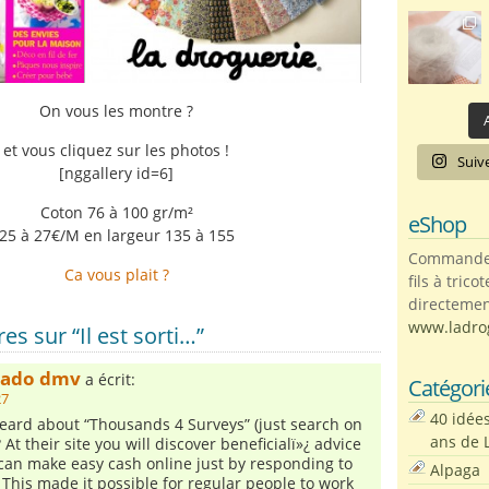
On vous les montre ?
A
et vous cliquez sur les photos !
Suiv
[nggallery id=6]
Coton 76 à 100 gr/m²
eShop
25 à 27€/M en largeur 135 à 155
Commandez 
Ca vous plait ?
fils à trico
directemen
www.ladro
s sur “Il est sorti…”
rado dmv
a écrit:
Catégori
27
40 idée
eard about “Thousands 4 Surveys” (just search on
ans de 
? At their site you will discover beneficialï»¿ advice
an make easy cash online just by responding to
Alpaga
 This made it possible for regular people to work