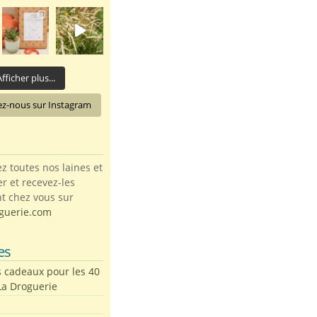
fficher plus...
ez-nous sur Instagram
toutes nos laines et
ter et recevez-les
t chez vous sur
guerie.com
es
s cadeaux pour les 40
La Droguerie