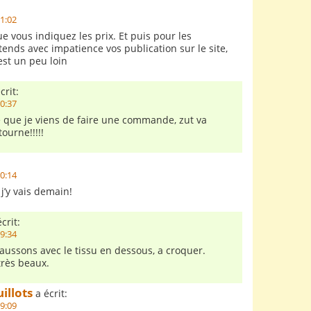
21:02
ue vous indiquez les prix. Et puis pour les
tends avec impatience vos publication sur le site,
est un peu loin
crit:
20:37
 que je viens de faire une commande, zut va
tourne!!!!!
20:14
 j’y vais demain!
crit:
19:34
haussons avec le tissu en dessous, a croquer.
très beaux.
illots
a écrit:
19:09