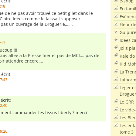
e-shop
 écrit:
8:18
En famil
ue de ne pas avoir trouvé ce petit gilet dans le
Evènem
laire Idées comme le laissait supposer
as un ouvrage de la Droguerie…….
Fleur d
Guipur
Idées c
8:17
Jolis pla
ucoup!!!!
suis allée à la Presse hier et pas de MCI…. pas de
Kaleïdo
oir attendre encore….
Kid Moh
La Tren
 écrit:
Lainor
17:43
Léger et
Droguer
écrit:
Le GRR
22:40
Le vide-
ment commander les tissus liberty ? merci
Les Ble
Les enf
19:26
tome 3