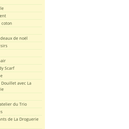
le
ent
e coton
e
adeaux de noël
isirs
air
dy Scarf
me
 Douillet avec La
ie
atelier du Trio
us
ants de La Droguerie