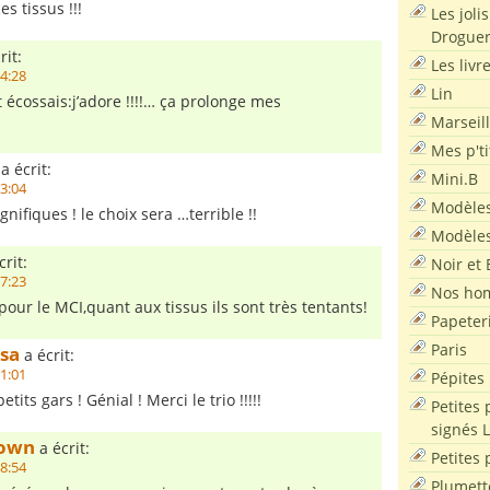
es tissus !!!
Les joli
Droguer
rit:
Les livr
14:28
Lin
 écossais:j’adore !!!!… ça prolonge mes
Marseil
Mes p'ti
a écrit:
Mini.B
13:04
Modèles
gnifiques ! le choix sera …terrible !!
Modèles
rit:
Noir et 
17:23
Nos ho
our le MCI,quant aux tissus ils sont très tentants!
Papeter
Paris
sa
a écrit:
11:01
Pépites
etits gars ! Génial ! Merci le trio !!!!!
Petites 
signés 
lown
a écrit:
Petites 
18:54
Plumett