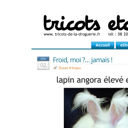
Accueil
eSh
Froid, moi ?… jamais !
FÉV
02
Duvet d'Anjou