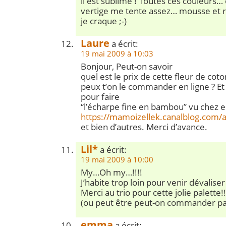
il est sublime ! Toutes ces couleurs…
vertige me tente assez… mousse et rai
je craque ;-)
Laure
a écrit:
19 mai 2009 à 10:03
Bonjour, Peut-on savoir
quel est le prix de cette fleur de coto
peux t’on le commander en ligne ? Et 
pour faire
“l’écharpe fine en bambou” vu chez e
https://mamoizellek.canalblog.co
et bien d’autres. Merci d’avance.
Lil*
a écrit:
19 mai 2009 à 10:00
My…Oh my…!!!!
J’habite trop loin pour venir dévalise
Merci au trio pour cette jolie palette!!
(ou peut être peut-on commander pa
emma
a écrit: