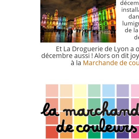
décemb
instal
dans
lumig
de la 
d
Et La Droguerie de Lyon a 
décembre aussi !
Alors on dit j
à la
Marchande de cou