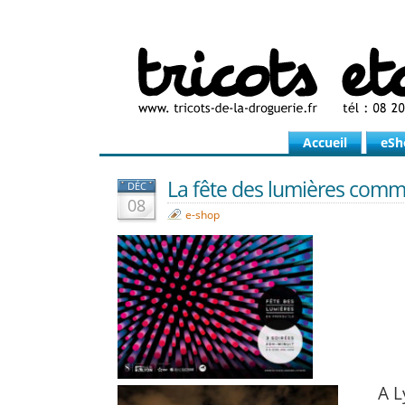
Accueil
eSh
La fête des lumières comm
DÉC
08
e-shop
A L