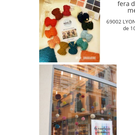
fera 
me
69002 LYON
de 1