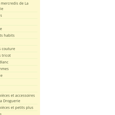
s mercredis de La
ie
es
le
ts habits
 couture
 tricot
Blanc
mmes
ie
pièces et accessoires
La Droguerie
pièces et petits plus
e