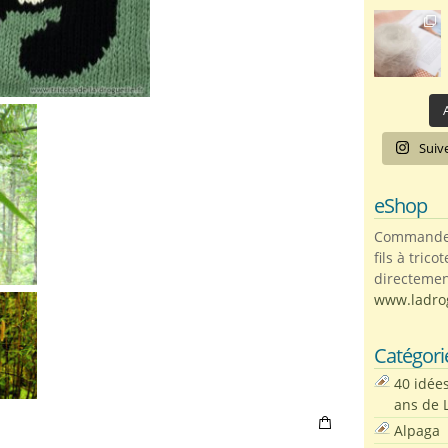
A
Suiv
eShop
Commandez 
fils à trico
directemen
www.ladro
Catégori
40 idée
ans de 
Alpaga