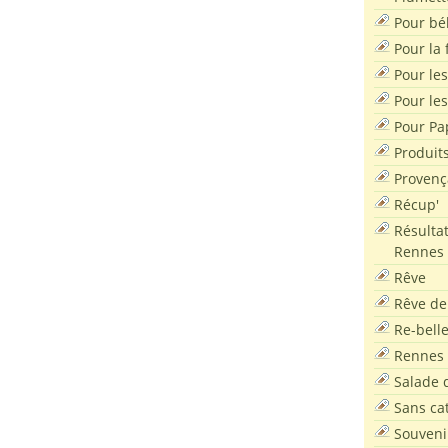
Pour bé
Pour la f
Pour les
Pour le
Pour Pa
Produit
Provenç
Récup'
Résultat
Rennes
Rêve
Rêve de
Re-bell
Rennes
Salade d
Sans ca
Souveni