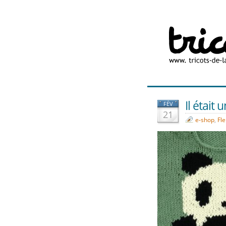
Il était 
FÉV
21
e-shop
,
Fle