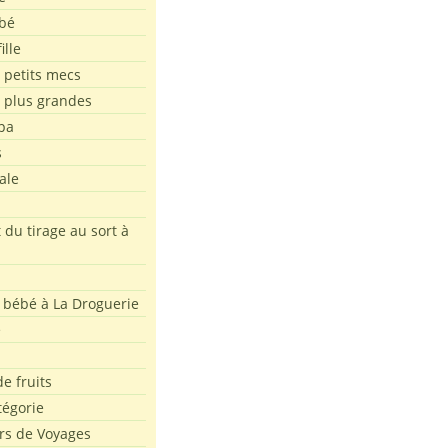
bé
ille
 petits mecs
s plus grandes
pa
s
ale
 du tirage au sort à
 bébé à La Droguerie
e
e fruits
tégorie
rs de Voyages