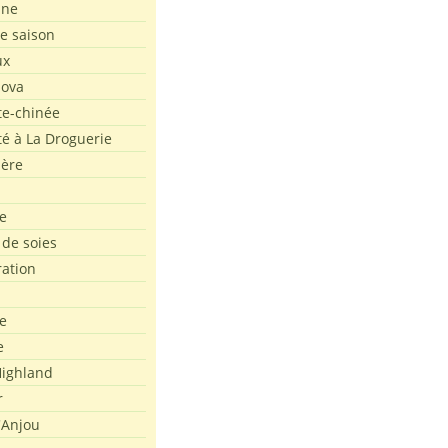
ine
de saison
ux
Nova
te-chinée
été à La Droguerie
ière
e
 de soies
ration
e
e
ighland
r
'Anjou