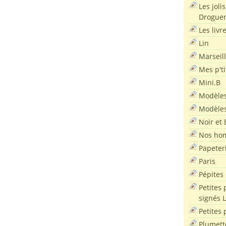
Les joli
Droguer
Les livr
Lin
Marseil
Mes p'ti
Mini.B
Modèles
Modèles
Noir et 
Nos ho
Papeter
Paris
Pépites
Petites 
signés 
Petites 
Plumett