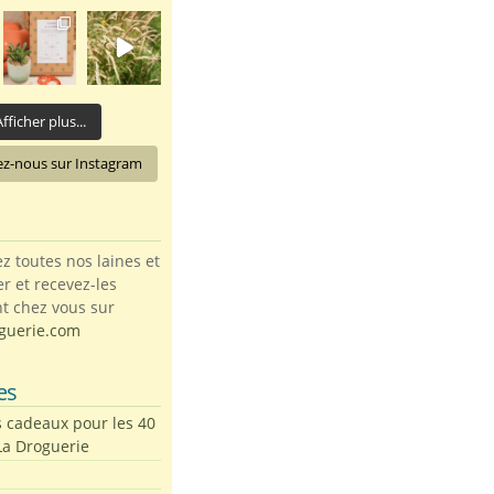
fficher plus...
ez-nous sur Instagram
toutes nos laines et
ter et recevez-les
t chez vous sur
guerie.com
es
s cadeaux pour les 40
La Droguerie