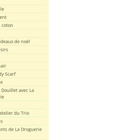
le
ent
e coton
e
adeaux de noël
isirs
air
dy Scarf
me
 Douillet avec La
ie
atelier du Trio
us
ants de La Droguerie