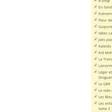
e-shop
En famil
Evènem
Fleur d
Guipur
Idées c
Jolis pla
Kaleïdo
Kid Moh
La Tren
Lainor
Léger et
Droguer
Le GRR
Le vide-
Les Ble
Les enf
tome 3