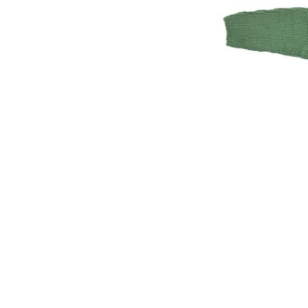
Dans la f
Il se cache 
Le 
Du 3 au 12 moi
M
Le pull est bout
Chois