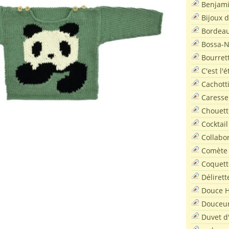
Benjam
Bijoux 
amille panda, je voudrais le bébé…
Vous le voyez ??
Bordea
au milieu des bambous, on aperçoit sa
Bossa-
tête !!
Bourret
pull « Petit panda » (layette)
C'est l'
s. Aiguilles 3 et 4. Tricoté en Fleur de Coton.
Cachott
otif jacquard à pelotes séparées.
Caresse
onné aux épaules avec 2 boutons de chaque côté.
Chouett
issez la taille du pull >ICI< !!
Cocktail
Collabo
Comète
Coquett
Délirett
Douce H
Douceu
Duvet d