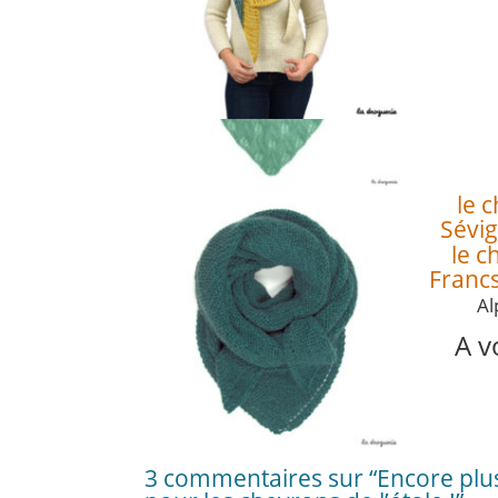
le 
Sévig
le c
Franc
Al
A v
3 commentaires sur “Encore plu