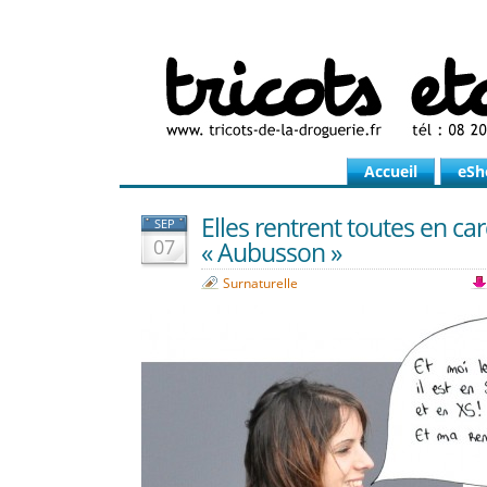
Accueil
eSh
Elles rentrent toutes en ca
SEP
07
« Aubusson »
Surnaturelle