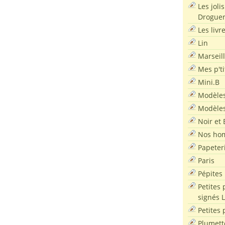
Les joli
Droguer
Les livr
Lin
Marseil
Mes p'ti
Mini.B
Modèles
Modèles
Noir et 
Nos ho
Papeter
Paris
Pépites
Petites 
signés 
Petites 
Plumett