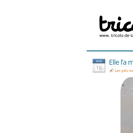
Elle l’a
AVR
16
Les jolis 