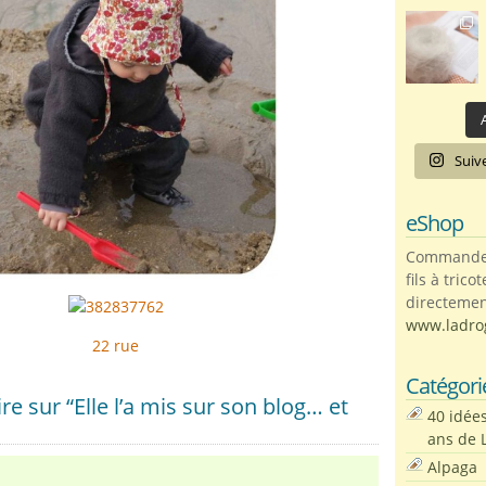
A
Suiv
eShop
Commandez 
fils à trico
directemen
www.ladro
22 rue
Catégori
 sur “Elle l’a mis sur son blog… et
40 idée
ans de 
Alpaga