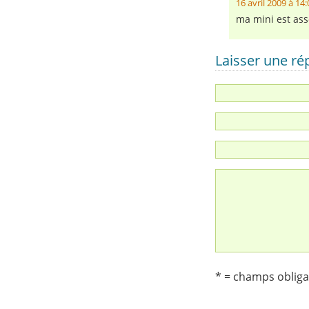
16 avril 2009 à 14:
ma mini est asso
Laisser une r
* = champs obliga