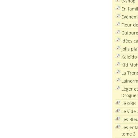
e-shop
En famil
Evènem
Fleur d
Guipur
Idées c
Jolis pla
Kaleïdo
Kid Moh
La Tren
Lainor
Léger et
Droguer
Le GRR
Le vide-
Les Ble
Les enf
tome 3