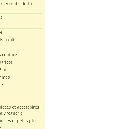
s mercredis de La
ie
es
le
ts habits
 couture
 tricot
Blanc
mmes
ie
pièces et accessoires
La Droguerie
pièces et petits plus
e