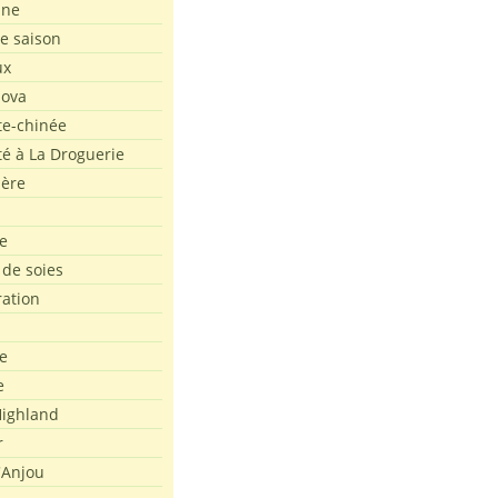
ine
de saison
ux
Nova
te-chinée
été à La Droguerie
ière
e
 de soies
ration
e
e
ighland
r
'Anjou