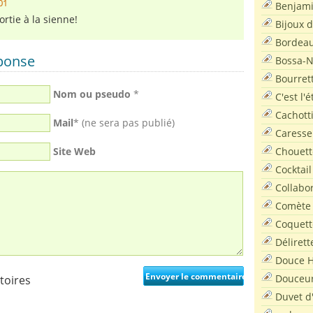
01
Benjam
rtie à la sienne!
Bijoux 
Bordea
éponse
Bossa-
Bourret
Nom ou pseudo
*
C'est l'
Cachott
Mail
* (ne sera pas publié)
Caresse
Chouett
Site Web
Cocktail
Collabo
Comète
Coquett
Délirett
Douce H
Douceu
toires
Duvet d