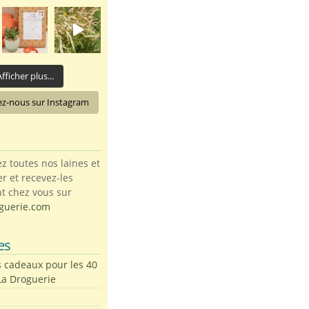
fficher plus...
ez-nous sur Instagram
toutes nos laines et
ter et recevez-les
t chez vous sur
guerie.com
es
s cadeaux pour les 40
La Droguerie