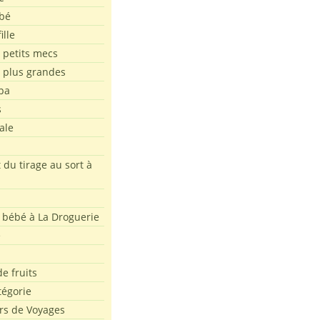
bé
ille
 petits mecs
s plus grandes
pa
s
ale
 du tirage au sort à
 bébé à La Droguerie
e
e fruits
tégorie
rs de Voyages