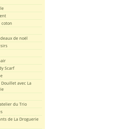
le
ent
e coton
e
adeaux de noël
isirs
air
dy Scarf
me
 Douillet avec La
ie
atelier du Trio
us
ants de La Droguerie