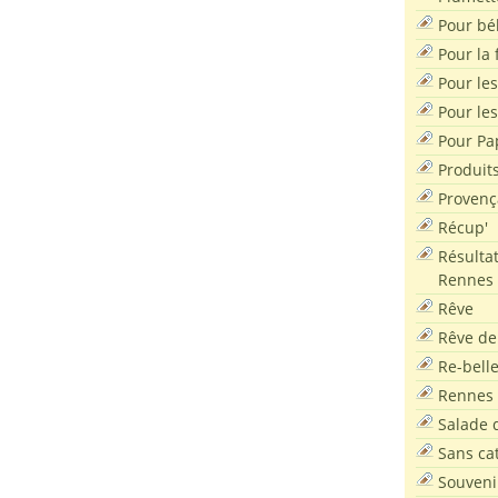
Pour bé
Pour la f
Pour les
Pour le
Pour Pa
Produit
Provenç
Récup'
Résultat
Rennes
Rêve
Rêve de
Re-bell
Rennes
Salade d
Sans ca
Souveni