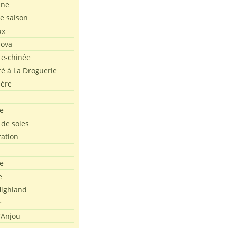
ine
de saison
ux
Nova
te-chinée
été à La Droguerie
ière
e
 de soies
ration
e
e
ighland
r
'Anjou