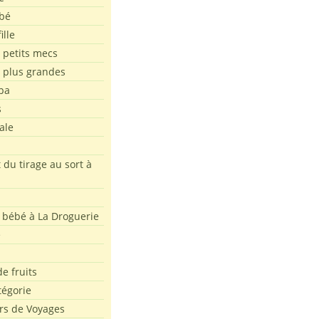
bé
ille
 petits mecs
s plus grandes
pa
s
ale
 du tirage au sort à
 bébé à La Droguerie
e
e fruits
tégorie
rs de Voyages