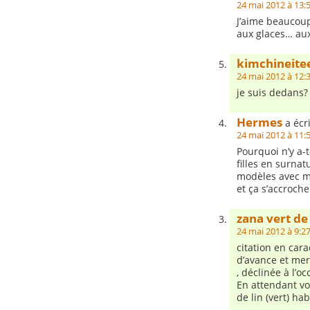
24 mai 2012 à 13:
J’aime beaucoup
aux glaces… aux
kimchineite
24 mai 2012 à 12:
je suis dedans?
Hermes
a écri
24 mai 2012 à 11:
Pourquoi n’y a-
filles en surnat
modèles avec ma
et ça s’accroche
zana vert de
24 mai 2012 à 9:2
citation en cara
d’avance et mer
, déclinée à l’o
En attendant vo
de lin (vert) h