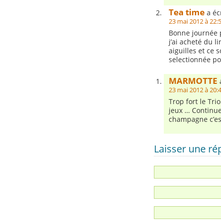
Tea time
a écr
23 mai 2012 à 22:
Bonne journée p
j’ai acheté du li
aiguilles et ce 
selectionnée po
MARMOTTE
a
23 mai 2012 à 20:
Trop fort le Tri
jeux … Continuez
champagne c’est
Laisser une r