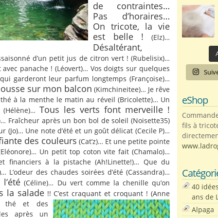
de contraintes…
Pas d’horaires…
On tricote, la vie
est belle !
(Elz)…
Désaltérant,
A
ssaisonné d’un petit jus de citron vert ! (Rubelisix)…
t avec panache ! (Léovert)… Vos doigts sur quelques
Suiv
 qui garderont leur parfum longtemps (Françoise)…
pousse sur mon balcon
(Kimchineitee)… Je rêve
eShop
thé à la menthe le matin au réveil (Bricolette)… Un
Tous les verts font merveille !
nt (Hélène)…
Commandez 
)… Fraîcheur après un bon bol de soleil (Noisette35)
fils à trico
ur (Jo)… Une note d’été et un goût délicat (Cecile P)…
directemen
ifiante des couleurs
(Cat’z)… Et une petite pointe
www.ladro
Eléonore)… Un petit top coton vite fait (Chamalo)…
t financiers à la pistache (Ah!Linette!)… Que du
Catégori
… L’odeur des chaudes soirées d’été (Cassandra)…
 l’été
(Céline)… Du vert comme la chenille qu’on
40 idée
s la salade
!! C’est craquant et croquant !
(Anne
ans de 
 thé et des
Alpaga
tales après un