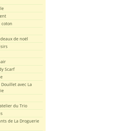
le
ent
e coton
e
adeaux de noël
isirs
air
dy Scarf
me
 Douillet avec La
ie
atelier du Trio
us
ants de La Droguerie