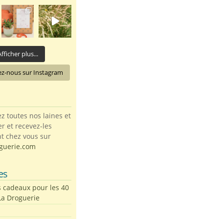
fficher plus...
ez-nous sur Instagram
toutes nos laines et
ter et recevez-les
t chez vous sur
guerie.com
es
s cadeaux pour les 40
La Droguerie