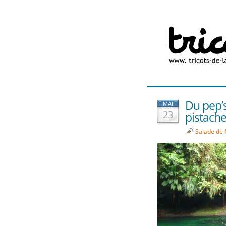
Du pep’s
MAI
23
pistache
Salade de f