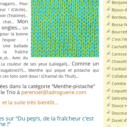
Benjam
nagain)… Pour
heur ! (Cécile)…
Bijoux 
spoir (Teatime)…
Bordea
Mon
n chat…
Bossa-
à ongles…
Un
Bourret
 pour la bonne
C'est l'
’espoir !
… Une ballade
Cachott
 la fraîche
Caresse
e_o)… Avec du
Chouett
Comme un
 La couleur de ses yeux (Laliegall)…
Cocktail
ougatine37)… Menthe qui pique et pistache qui
Collabo
 ces tons sont doux ! (Chantal du Thuit)…
Comète
ées dans la catégorie “Menthe-pistache”
Coquett
le Trio à
perenoel@ladroguerie.com
Délirett
et la suite très bientôt…
Douce H
Douceu
 sur “Du pep’s, de la fraîcheur c’est
Duvet d
e !”