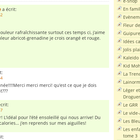
e-shop
e
En famil
a écrit:
52
Evènem
Fleur d
couleur rafraîchissante surtout ces temps ci, j’aime
Guipur
uleur abricot-grenadine je crois orangé et rouge.
Idées c
Jolis pla
Kaleïdo
Kid Moh
t:
La Tren
44
Lainor
onnée!!!!Merci merci merci! qu’est ce que je dois
Léger et
t???
Droguer
crit:
Le GRR
47
Le vide-
! L’idéal pour l’été ensoleillé qui nous arrive! Du
Les Ble
 calories… j’en reprends sur mes aiguilles!
Les enf
tome 3
it: