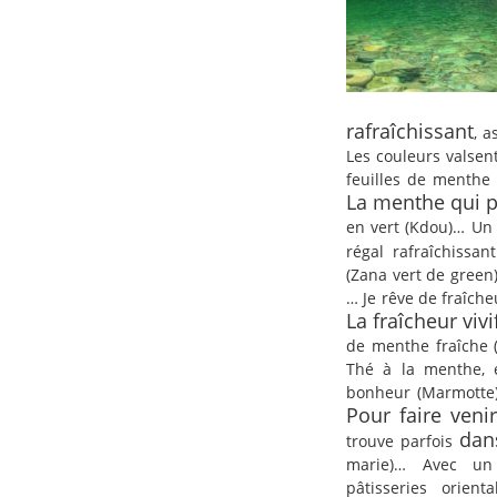
rafraîchissant
, a
Les couleurs valsen
feuilles de menthe
La menthe qui 
en vert (Kdou)… Un 
régal rafraîchissa
(Zana vert de green
… Je rêve de fraîche
La fraîcheur viv
de menthe fraîche (
Thé à la menthe, e
bonheur (Marmotte)
Pour faire venir
dan
trouve parfois
marie)… Avec un
pâtisseries orien