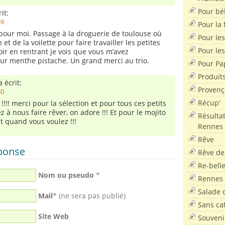
Pour bé
it:
59
Pour la f
our moi. Passage à la droguerie de toulouse où
Pour les
n et de la voilette pour faire travailler les petites
Pour le
soir en rentrant je vois que vous m’avez
ur menthe pistache. Un grand merci au trio.
Pour Pa
Produit
 écrit:
Provenç
40
Récup'
o !!!! merci pour la sélection et pour tous ces petits
 à nous faire rêver, on adore !!! Et pour le mojito
Résultat
 quand vous voulez !!!
Rennes
Rêve
éponse
Rêve de
Re-bell
Nom ou pseudo
*
Rennes
Salade d
Mail
* (ne sera pas publié)
Sans ca
Site Web
Souveni