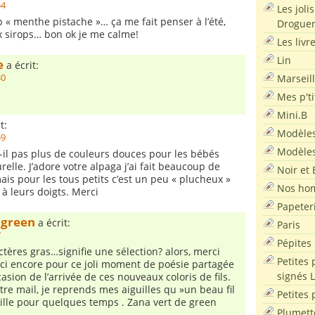
54
Les joli
 « menthe pistache »… ça me fait penser à l’été,
Droguer
 sirops… bon ok je me calme!
Les livr
Lin
e
a écrit:
Marseil
30
Mes p'ti
Mini.B
t:
Modèles
59
Modèles
t-il pas plus de couleurs douces pour les bébés
urelle. J’adore votre alpaga j’ai fait beaucoup de
Noir et 
is pour les tous petits c’est un peu « plucheux »
Nos ho
 à leurs doigts. Merci
Papeter
 green
a écrit:
Paris
7
Pépites
ctères gras…signifie une sélection? alors, merci
Petites 
ci encore pour ce joli moment de poésie partagée
signés 
ccasion de l’arrivée de ces nouveaux coloris de fils.
tre mail, je reprends mes aiguilles qu »un beau fil
Petites 
abille pour quelques temps . Zana vert de green
Plumett