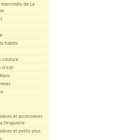
s mercredis de La
ie
es
le
ts habits
 couture
 tricot
Blanc
mmes
ie
pièces et accessoires
La Droguerie
pièces et petits plus
e