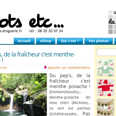
Accueil
eShop
Qui c’est ?
Vos photos
, de la fraîcheur c’est menthe-
 !
Ajouter un commentaire
ruits
Du pep’s, de la
fraîcheur c’est
menthe pistache !
(Emiliemillevolts)…
Menthe-pistache dit
mon chéri (Michèle)…
Le vert est partout
Pas
(Schéhérazade)…