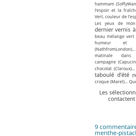
hammam (SoffyWan
l’espoir et la fraîc
Vert, couleur de l’e
Les yeux de mo
dernier vernis 
beau mélange vert
humeur et l
(NathfromLondon)
matinale dans
campagne (Capucin
chocolat (Claroux)…
taboulé d’été
(N
croque (Marel)… Que
Les sélectionn
contactent 
9 commentaires
menthe-pistach