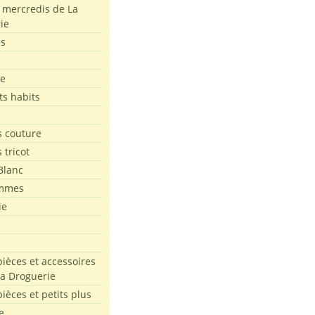
s mercredis de La
ie
es
le
ts habits
 couture
 tricot
Blanc
mmes
ie
pièces et accessoires
La Droguerie
pièces et petits plus
e