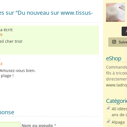
s sur “Du nouveau sur www.tissus-
a écrit:
A
39
il cher trio!
Suiv
eShop
:
33
Commandez 
Amusez-vous bien.
fils à trico
 plage !
directemen
www.ladro
Catégori
40 idée
éponse
ans de 
Alpaga
Nom ou pseudo
*