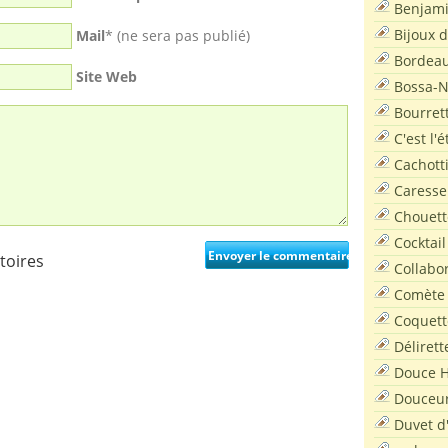
Benjam
Bijoux 
Mail
* (ne sera pas publié)
Bordea
Site Web
Bossa-
Bourret
C'est l'
Cachott
Caresse
Chouett
Cocktail
toires
Collabo
Comète
Coquett
Délirett
Douce H
Douceu
Duvet d