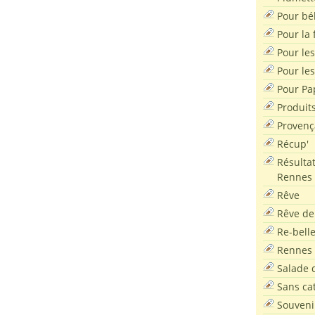
Pour bé
Pour la f
Pour les
Pour le
Pour Pa
Produit
Provenç
Récup'
Résultat
Rennes
Rêve
Rêve de
Re-bell
Rennes
Salade d
Sans ca
Souveni