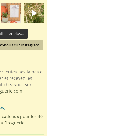
fficher plus...
ez-nous sur Instagram
toutes nos laines et
ter et recevez-les
t chez vous sur
guerie.com
es
s cadeaux pour les 40
La Droguerie