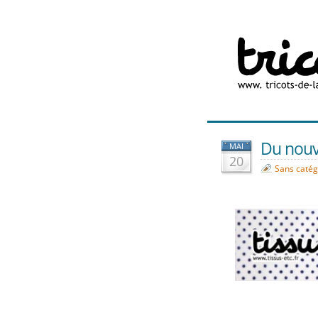
Du nouv
MAI
20
Sans catég