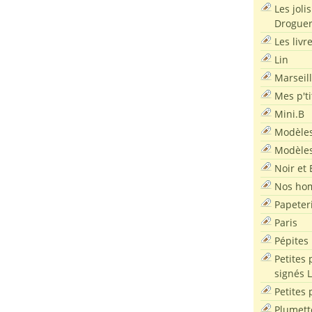
Les joli
Droguer
Les livr
Lin
Marseil
Mes p'ti
Mini.B
Modèles
Modèles
Noir et 
Nos ho
Papeter
Paris
Pépites
Petites 
signés 
Petites 
Plumett