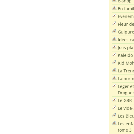
e-shop
En famil
Evènem
Fleur d
Guipur
Idées c
Jolis pla
Kaleïdo
Kid Moh
La Tren
Lainor
Léger et
Droguer
Le GRR
Le vide-
Les Ble
Les enf
tome 3