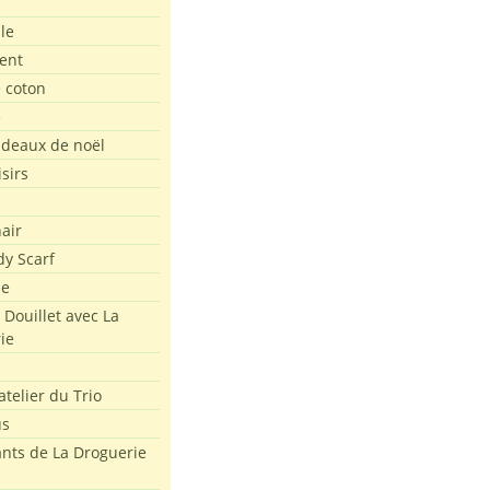
le
ent
e coton
e
adeaux de noël
isirs
air
dy Scarf
me
 Douillet avec La
ie
atelier du Trio
us
ants de La Droguerie