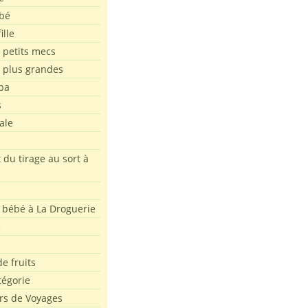
bé
ille
 petits mecs
s plus grandes
pa
s
ale
 du tirage au sort à
 bébé à La Droguerie
e
e fruits
tégorie
rs de Voyages