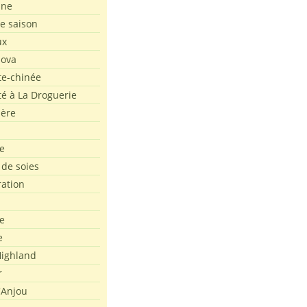
ine
de saison
ux
Nova
te-chinée
été à La Droguerie
ière
e
 de soies
ration
e
e
ighland
r
'Anjou