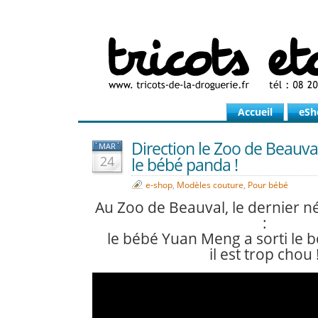
Accueil
eSh
Direction le Zoo de Beauval
MAR
24
le bébé panda !
e-shop
,
Modèles couture
,
Pour bébé
Au Zoo de Beauval, le dernier n
:
le bébé Yuan Meng a sorti le b
il est trop chou 