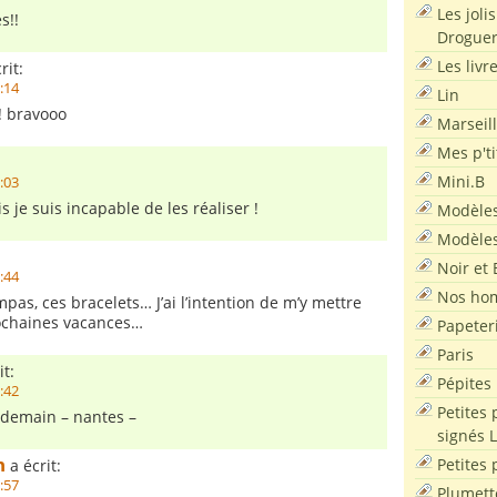
Les joli
s!!
Droguer
Les livr
rit:
9:14
Lin
l!! bravooo
Marseil
Mes p'ti
Mini.B
9:03
 je suis incapable de les réaliser !
Modèles
Modèles
Noir et 
8:44
Nos ho
pas, ces bracelets… J’ai l’intention de m’y mettre
ochaines vacances…
Papeter
Paris
it:
Pépites
8:42
Petites 
e demain – nantes –
signés 
n
Petites 
a écrit:
7:57
Plumett