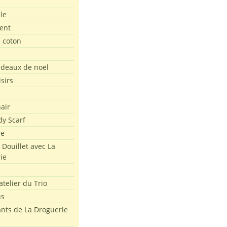
le
ent
e coton
e
adeaux de noël
isirs
air
dy Scarf
me
 Douillet avec La
ie
atelier du Trio
us
ants de La Droguerie