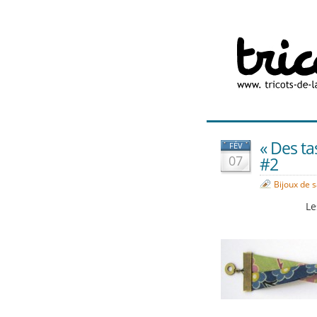
« Des ta
FÉV
07
#2
Bijoux de 
Le