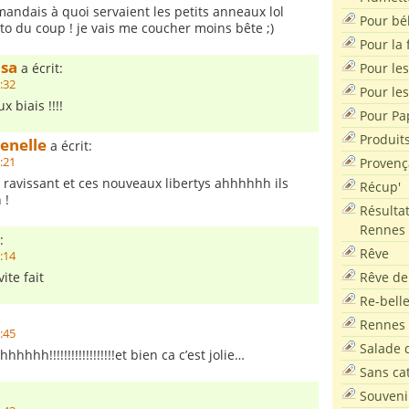
andais à quoi servaient les petits anneaux lol
Pour bé
o du coup ! je vais me coucher moins bête ;)
Pour la f
sa
Pour les
a écrit:
7:32
Pour le
x biais !!!!
Pour Pa
Produit
enelle
a écrit:
Provenç
7:21
t ravissant et ces nouveaux libertys ahhhhhh ils
Récup'
 !
Résultat
Rennes
:
Rêve
7:14
Rêve de
ite fait
Re-bell
Rennes
6:45
Salade d
hh!!!!!!!!!!!!!!!!!!et bien ca c’est jolie…
Sans ca
:
Souveni