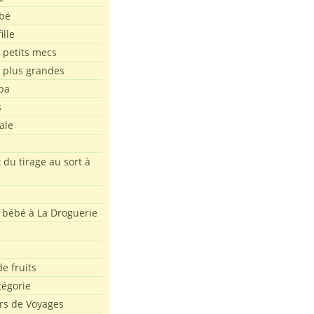
bé
ille
 petits mecs
s plus grandes
pa
s
ale
 du tirage au sort à
 bébé à La Droguerie
e
e fruits
tégorie
rs de Voyages