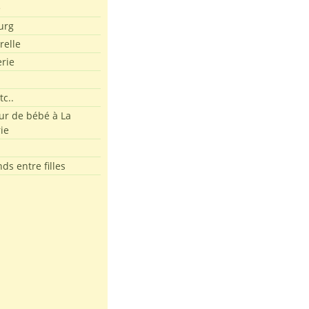
e
urg
relle
erie
tc..
r de bébé à La
ie
ds entre filles