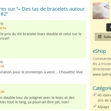
s sur “« Des tas de bracelets autour
 #2”
it:
A
18:54
le prix du Kit bracelet biais double et celui sur le
Suiv
ricot?
eShop
Commandez 
it:
fils à trico
0:08
directemen
ration pour le printemps à venir… Chouette! Vive
www.ladro
Catégori
9:48
40 idée
 un double tour du poignet avec le biais et des
ans de 
ies tout le long, ça pourrait être joli, non?
Alpaga