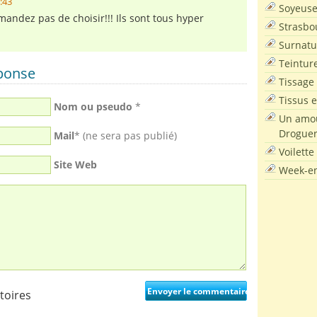
6:43
Soyeus
andez pas de choisir!!! Ils sont tous hyper
Strasbo
Surnatu
Teintur
éponse
Tissage
Tissus e
Nom ou pseudo
*
Un amou
Droguer
Mail
* (ne sera pas publié)
Voilette
Site Web
Week-en
toires