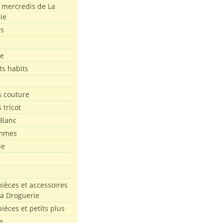
s mercredis de La
ie
es
le
ts habits
 couture
 tricot
Blanc
mmes
ie
pièces et accessoires
La Droguerie
pièces et petits plus
e