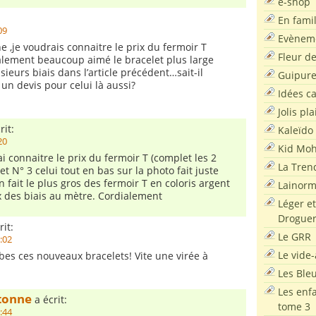
e-shop
En famil
09
Evènem
,je voudrais connaitre le prix du fermoir T
Fleur d
galement beaucoup aimé le bracelet plus large
ieurs biais dans l’article précédent…sait-il
Guipur
 un devis pour celui là aussi?
Idées c
Jolis pla
rit:
Kaleïdo
20
Kid Moh
i connaitre le prix du fermoir T (complet les 2
La Tren
t N° 3 celui tout en bas sur la photo fait juste
n fait le plus gros des fermoir T en coloris argent
Lainor
ix des biais au mètre. Cordialement
Léger et
Droguer
rit:
Le GRR
1:02
Le vide-
es ces nouveaux bracelets! Vite une virée à
Les Ble
Les enf
etonne
a écrit:
tome 3
9:44