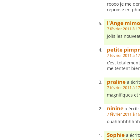
roooo je me dem
réponse en phot
l'Ange mimo
7 février 2011 à 1
jolis les nouveau
petite pimpr
7 février 2011 à 1
c’est totalemen
me tentent bien
praline
a écrit
7 février 2011 à 1
magnifiques et v
ninine
a écrit:
7 février 2011 à 1
ouahhhhhhhhhhhhh
Sophie
a écrit