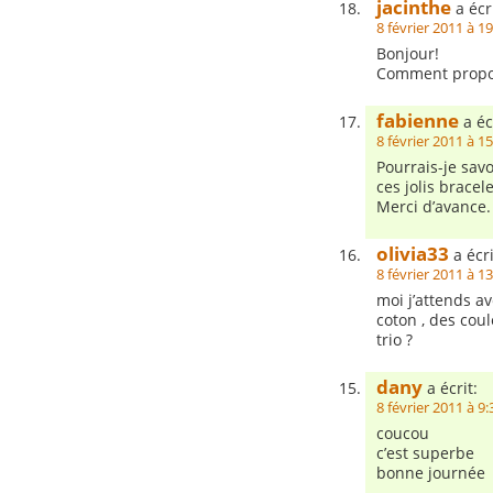
jacinthe
a écri
8 février 2011 à 1
Bonjour!
Comment propos
fabienne
a éc
8 février 2011 à 1
Pourrais-je sav
ces jolis bracel
Merci d’avance.
olivia33
a écri
8 février 2011 à 1
moi j’attends av
coton , des cou
trio ?
dany
a écrit:
8 février 2011 à 9:
coucou
c’est superbe
bonne journée