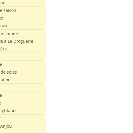
ine
de saison
ux
Nova
te-chinée
été à La Droguerie
ière
e
 de soies
ration
e
e
ighland
r
'Anjou