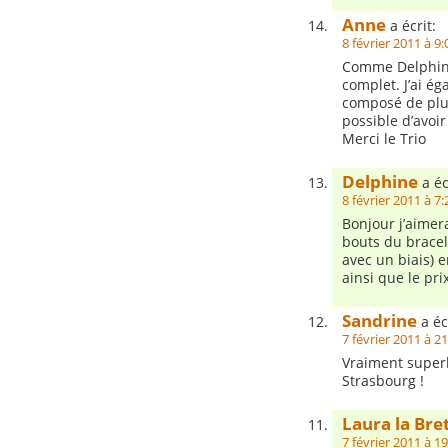
Anne
a écrit:
8 février 2011 à 9:
Comme Delphine 
complet. J’ai é
composé de plus
possible d’avoir
Merci le Trio
Delphine
a éc
8 février 2011 à 7:
Bonjour j’aimera
bouts du bracele
avec un biais) e
ainsi que le pr
Sandrine
a éc
7 février 2011 à 2
Vraiment superb
Strasbourg !
Laura la Br
7 février 2011 à 1