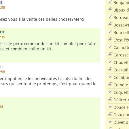
t:
Benjam
9:08
Bijoux 
Bordea
ez vous à la vente ces belles choses?Merci
Bossa-
rit:
Bourret
5:35
C'est l'
oir si je peux commander un kit complet pour faire
Cachott
ets, et combien coûte un kit.
Caresse
Chouett
t:
Cocktail
3:58
Collabo
ec impatience les nouveautés tricots, du lin ,du
leurs qui sentent le printemps, c’est pour quand le
Comète
Coquett
Délirett
34
Douce H
Douceu
Duvet d