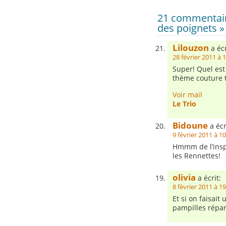
21 commentaire
des poignets »
Lilouzon
a écr
28 février 2011 à 
Super! Quel est 
thème couture t
Voir mail
Le Trio
Bidoune
a écr
9 février 2011 à 1
Hmmm de l’inspi
les Rennettes!
olivia
a écrit:
8 février 2011 à 1
Et si on faisait
pampilles répart