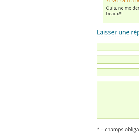
7 février 2011 à 1
Oula, ne me dem
beaux!!!
Laisser une r
* = champs obliga