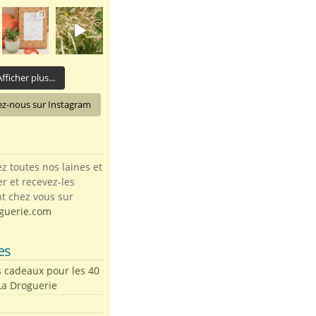
fficher plus...
ez-nous sur Instagram
toutes nos laines et
ter et recevez-les
t chez vous sur
guerie.com
es
s cadeaux pour les 40
La Droguerie