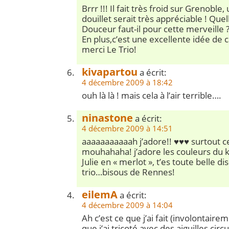
Brrr !!! Il fait très froid sur Grenoble,
douillet serait très appréciable ! Que
Douceur faut-il pour cette merveille 
En plus,c’est une excellente idée de 
merci Le Trio!
kivapartou
a écrit:
4 décembre 2009 à 18:42
ouh là là ! mais cela à l’air terrible….
ninastone
a écrit:
4 décembre 2009 à 14:51
aaaaaaaaaaah j’adore!! ♥♥♥ surtout ce
mouhahaha! j’adore les couleurs du 
Julie en « merlot », t’es toute belle d
trio…bisous de Rennes!
eilemA
a écrit:
4 décembre 2009 à 14:04
Ah c’est ce que j’ai fait (involontaire
que j’ai tricoté avec des aiguilles circ