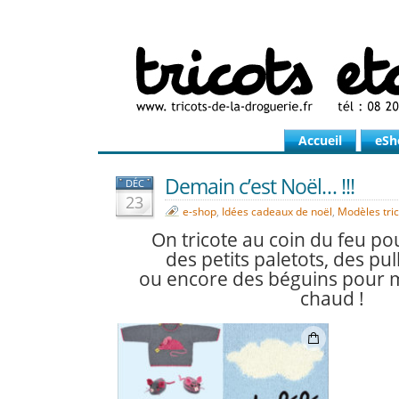
Accueil
eSh
Demain c’est Noël… !!!
DÉC
23
e-shop
,
Idées cadeaux de noël
,
Modèles tric
On tricote au coin du feu po
des petits paletots, des pul
ou encore des béguins pour 
chaud !