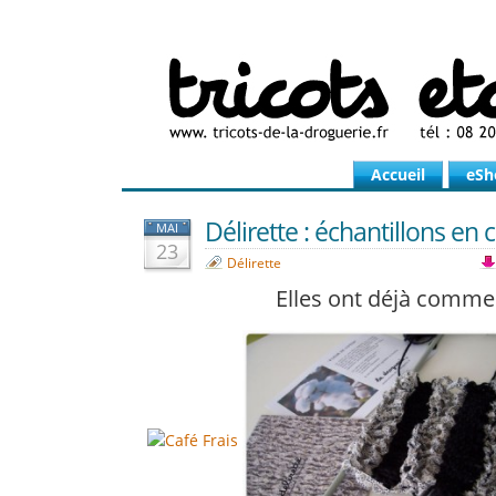
Accueil
eSh
Délirette : échantillons en 
MAI
23
Délirette
Elles ont déjà comm