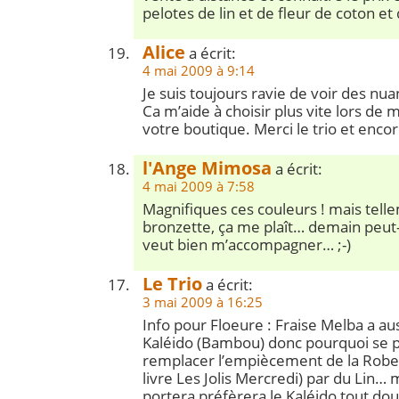
pelotes de lin et de fleur de coton et
Alice
a écrit:
4 mai 2009 à 9:14
Je suis toujours ravie de voir des nuan
Ca m’aide à choisir plus vite lors de 
votre boutique. Merci le trio et enco
l'Ange Mimosa
a écrit:
4 mai 2009 à 7:58
Magnifiques ces couleurs ! mais tel
bronzette, ça me plaît… demain peut-
veut bien m’accompagner… ;-)
Le Trio
a écrit:
3 mai 2009 à 16:25
Info pour Floeure : Fraise Melba a aus
Kaléido (Bambou) donc pourquoi se pr
remplacer l’empiècement de la Robe 
livre Les Jolis Mercredi) par du Lin… m
portera préfèrera le Kaléido tout dou