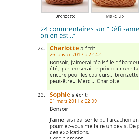
Bronzette
Make Up
24 commentaires sur “Défi samedi
on en est…”
Charlotte
a écrit:
26 janvier 2017 à 22:42
Bonsoir, j’aimerai réalisé le débarde
été, quel en serait le prix pour une tai
encore pour les couleurs… bronzette 
peut-être… Merci… Charlotte
Sophie
a écrit:
21 mars 2011 à 22:09
Bonsoir,
J’aimerais réaliser le pull arcachon en 
pourriez-vous me faire un devis. De pl
des explications.
Cordialement,