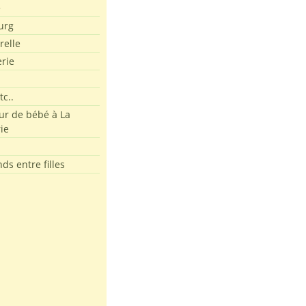
e
urg
relle
erie
tc..
r de bébé à La
ie
ds entre filles