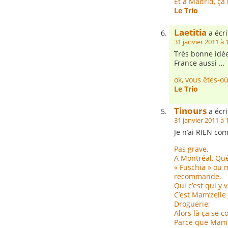
Et à Madrid, ça
Le Trio
Laetitia
a écri
31 janvier 2011 à 
Très bonne idée
France aussi …
ok, vous êtes-où
Le Trio
Tinours
a écri
31 janvier 2011 à 
Je n’ai RIEN com
Pas grave,
A Montréal, Qué
« Fuschia » ou mi
recommande.
Qui c’est qui y 
C’est Mam’zelle 
Droguerie;
Alors là ça se c
Parce que Mam’ze