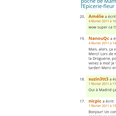
poche de Mam’z
l’Epicerie-fleu
Amélie
a écrit
4 février 2011 à 1
wow super ca !!!
NanouQc
a éc
4 février 2011 à 1
Mais, alors, ça
Merci! Lors de m
la Droguerie, p
venez à moi! Je
tarder! Merci e
suzin3tt3
a éc
1 février 2011 à 1
Oui à Madrid ç
nicpic
a écrit:
1 février 2011 à 1
Bonjour! Un con