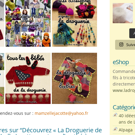
A
Suiv
eShop
Commandez 
fils à trico
directemen
www.ladro
Catégori
 rendez-vous sur :
mamzellejacotte@yahoo.fr
40 idée
ans de 
es sur “Découvrez « La Droguerie de
Alpaga