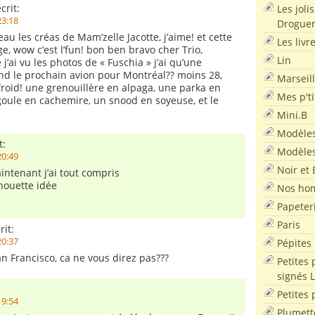
crit:
Les joli
23:18
Droguer
beau les créas de Mam’zelle Jacotte, j’aime! et cette
Les livr
e, wow c’est l’fun! bon ben bravo cher Trio,
Lin
’ai vu les photos de « Fuschia » j’ai qu’une
and le prochain avion pour Montréal?? moins 28,
Marseil
roid! une grenouillère en alpaga, une parka en
Mes p'ti
oule en cachemire, un snood en soyeuse, et le
Mini.B
Modèles
t:
Modèles
20:49
Noir et 
intenant j’ai tout compris
chouette idée
Nos ho
Papeter
Paris
rit:
20:37
Pépites
an Francisco, ca ne vous direz pas???
Petites 
signés 
Petites 
19:54
Plumett