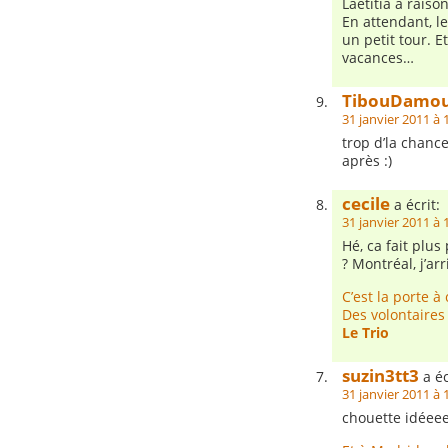
Laetitia a raiso
En attendant, le
un petit tour. 
vacances…
TibouDamo
31 janvier 2011 à 
trop d’la chance
après :)
cecile
a écrit:
31 janvier 2011 à 
Hé, ca fait plu
? Montréal, j’arr
C’est la porte à 
Des volontaires
Le Trio
suzin3tt3
a éc
31 janvier 2011 à 
chouette idéeee