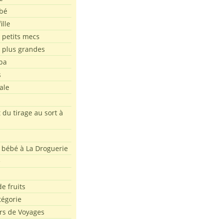
bé
ille
 petits mecs
s plus grandes
pa
s
ale
 du tirage au sort à
 bébé à La Droguerie
e
e fruits
tégorie
rs de Voyages