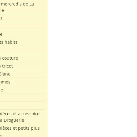
s mercredis de La
ie
es
le
ts habits
 couture
 tricot
Blanc
mmes
ie
pièces et accessoires
La Droguerie
pièces et petits plus
e