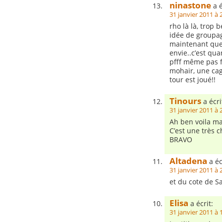
ninastone
a é
31 janvier 2011 à 
rho là là, trop 
idée de groupag
maintenant que j
envie..c’est qu
pfff même pas f
mohair, une cag
tour est joué!!
Tinours
a écri
31 janvier 2011 à 
Ah ben voila ma
C’est une très 
BRAVO
Altadena
a éc
31 janvier 2011 à 
et du cote de S
Elisa
a écrit:
31 janvier 2011 à 