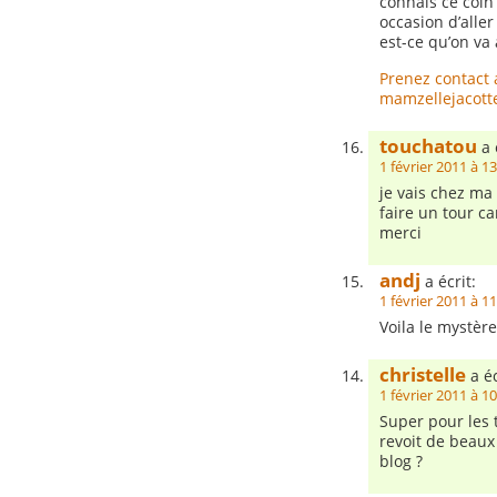
connais ce coin 
occasion d’alle
est-ce qu’on va 
Prenez contact 
mamzellejacott
touchatou
a 
1 février 2011 à 1
je vais chez ma 
faire un tour ca
merci
andj
a écrit:
1 février 2011 à 1
Voila le mystère
christelle
a éc
1 février 2011 à 1
Super pour les 
revoit de beaux
blog ?