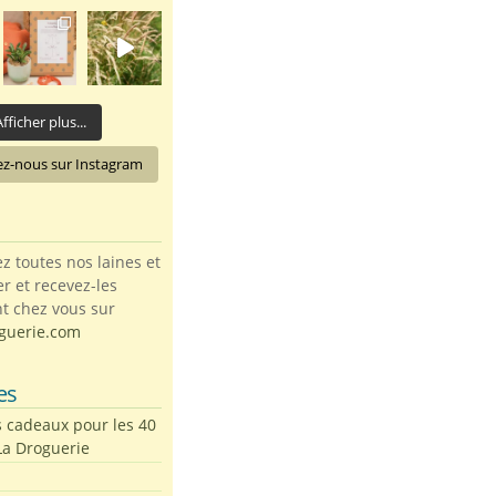
fficher plus...
ez-nous sur Instagram
toutes nos laines et
ter et recevez-les
t chez vous sur
guerie.com
es
s cadeaux pour les 40
La Droguerie