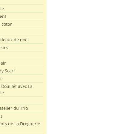
le
ent
e coton
e
adeaux de noël
isirs
air
dy Scarf
me
 Douillet avec La
ie
atelier du Trio
us
ants de La Droguerie