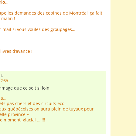
rio
…
oupe les demandes des copines de Montréal, ça fait
 malin !
r mail si vous voulez des groupages…
livres d’avance !
t:
17:58
mmage que ce soit si loin
 ça…
lets pas chers et des circuits éco.
ux québécoises on aura plein de tuyaux pour
elle province »
e moment, glacial … !!!