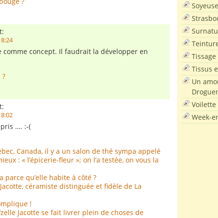
 bouge ?
Soyeus
Strasbo
Surnatu
t:
18:24
Teintur
 comme concept. Il faudrait la développer en
Tissage
Tissus e
 ?
Un amou
Droguer
Voilette
t:
18:02
Week-en
pris …. :-(
bec, Canada, il y a un salon de thé sympa appelé
eux : « l’épicerie-fleur »; on l’a testée, on vous la
va parce qu’elle habite à côté ?
Jacotte, céramiste distinguée et fidèle de La
omplique !
lle Jacotte se fait livrer plein de choses de