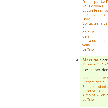
France par
Le T
Vous devinez ?
Et qu’elle regr
moins de port =
Donc
Contactez-la pa
Et
en plus
déjà
elle a quelques 
voilà.
Le Trio
Martine
a écri
31 janvier 2011 à 
c est super, do
Pas si loin que
il existe des bil
En demandant a
découvrir « la b
A moins 28 en c
Le Trio