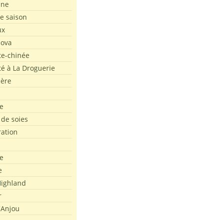
ine
de saison
ux
Nova
te-chinée
été à La Droguerie
ière
e
 de soies
ration
e
e
ighland
r
'Anjou