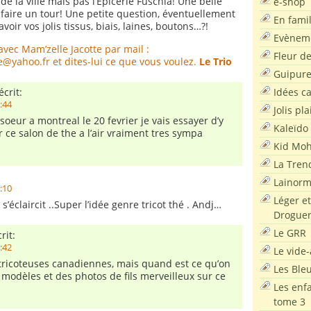
de la ville mais pas l’Épicerie Fuschia! Une belle
e-shop
r faire un tour! Une petite question, éventuellement
En famil
avoir vos jolis tissus, biais, laines, boutons…?!
Evènem
avec Mam’zelle Jacotte par mail :
Fleur d
e@yahoo.fr
et dites-lui ce que vous voulez.
Le Trio
Guipur
Idées c
écrit:
3:44
Jolis pla
soeur a montreal le 20 fevrier je vais essayer d’y
Kaleïdo
r ce salon de the a l’air vraiment tres sympa
Kid Moh
La Tren
Lainor
1:10
Léger et
 s’éclaircit ..Super l’idée genre tricot thé . Andj…
Droguer
Le GRR
rit:
0:42
Le vide-
tricoteuses canadiennes, mais quand est ce qu’on
Les Ble
 modèles et des photos de fils merveilleux sur ce
Les enf
tome 3