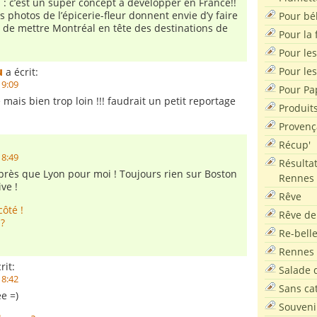
n : c’est un super concept à développer en France!!
s photos de l’épicerie-fleur donnent envie d’y faire
Pour bé
Et de mettre Montréal en tête des destinations de
Pour la f
Pour les
u
Pour le
a écrit:
19:09
Pour Pa
 mais bien trop loin !!! faudrait un petit reportage
Produit
Provenç
Récup'
18:49
Résultat
s près que Lyon pour moi ! Toujours rien sur Boston
Rennes
ive !
Rêve
côté !
Rêve de
 ?
Re-bell
Rennes
rit:
Salade d
18:42
Sans ca
e =)
Souveni