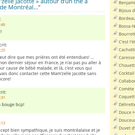
elle Jacotte » autour d’un thé à
Benjam
r de Montréal…”
Bijoux 
Bordea
:
6:46
Bossa-
!
Bourret
C'est l'
rit:
Cachott
4:25
 veut dire que mes prières ont été entendues! …
Caresse
on dernier séjour en France, je n’ai pas pu aller à
Chouett
our cause de bébé malade, et là, c’est vous qui
Cocktail
 vais donc contacter cette Mam’zelle Jacotte sans
ncore!
Collabo
Comète
rit:
Coquett
7:31
Délirett
a bouge bcp!
Douce H
Douceu
5:13
Duvet d
cept bien sympathique, je suis montréalaise et je