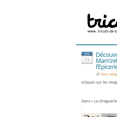
Découvr
JAN
31
Mam’zell
l’Epicer
Sans catég
(cliquez sur les ima
Dans « La-Droguerie-
: