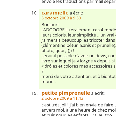
envoie les traductions par mail sépa
caramielle
a écrit:
5 octobre 2009 à 9:50
Bonjour!
j’ADOOORE littéralement ces 4 modèles
leurs coloris, leur simplicité …un vrai
j’aimerais beaucoup les tricoter dans 
(clémentine,pétunia,anis et prunelle
photo, quoi ;-))) !
serait-il possible d’avoir un devis, c
livre sur lequel je « lorgne » depuis s
« drôles et colorés mes accessoires s
?
merci de votre attention, et à bientôt
muriel.
petite pimprenelle
a écrit:
2 octobre 2009 à 11:43
c’est très joli ! j’ai bien envie de faire
anvers moi, à une heure de chez moi c
et puis pour les enfants j’irai au zoo …