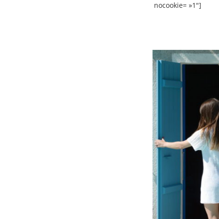
nocookie= »1″]