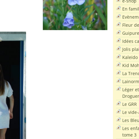
e-shop
En famil
Evènem
Fleur d
Guipur
Idées c
Jolis pla
Kaleïdo
Kid Moh
La Tren
Lainor
Léger et
Droguer
Le GRR
Le vide-
Les Ble
Les enf
tome 3