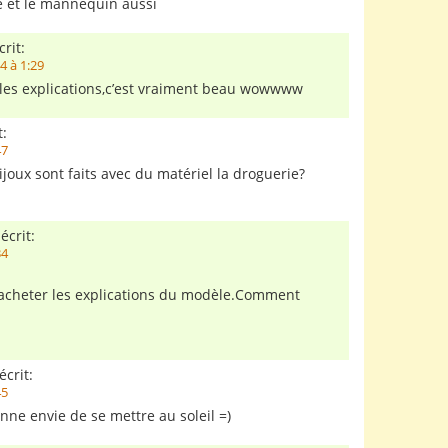
ie et le mannequin aussi
rit:
4 à 1:29
r les explications,c’est vraiment beau wowwww
t:
47
ijoux sont faits avec du matériel la droguerie?
écrit:
34
 acheter les explications du modèle.Comment
écrit:
45
onne envie de se mettre au soleil =)