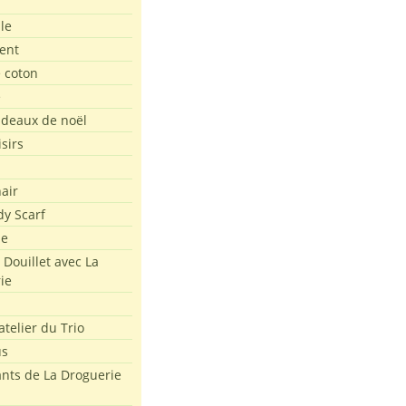
le
ent
e coton
e
adeaux de noël
isirs
air
dy Scarf
me
 Douillet avec La
ie
atelier du Trio
us
ants de La Droguerie