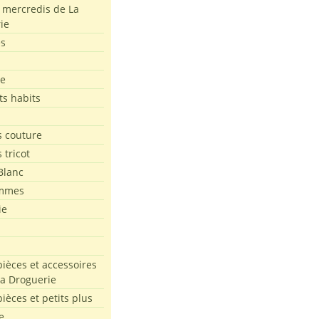
s mercredis de La
ie
es
le
ts habits
 couture
 tricot
Blanc
mmes
ie
pièces et accessoires
La Droguerie
pièces et petits plus
e