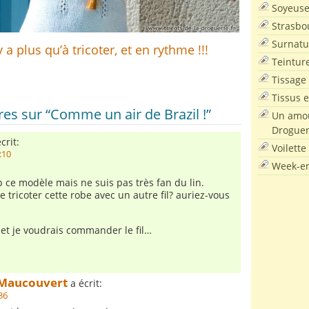
Soyeus
Strasbo
Surnatu
’y a plus qu’à tricoter, et en rythme !!!
Teintur
Tissage
Tissus e
s sur “Comme un air de Brazil !”
Un amou
Droguer
crit:
Voilette
:10
Week-en
 ce modèle mais ne suis pas très fan du lin.
de tricoter cette robe avec un autre fil? auriez-vous
he et je voudrais commander le fil…
Maucouvert
a écrit:
:36