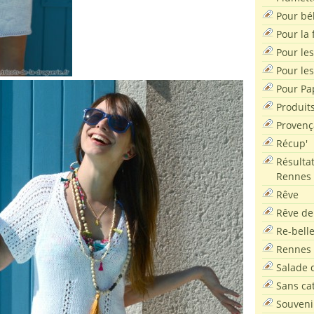
Pour bé
Pour la f
Pour les
Pour le
Pour Pa
Produit
Provenç
Récup'
Résultat
Rennes
Rêve
Rêve de
Re-bell
Rennes
Salade d
Sans ca
Souveni