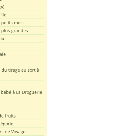
bé
ille
 petits mecs
s plus grandes
pa
s
ale
 du tirage au sort à
 bébé à La Droguerie
e
e fruits
tégorie
rs de Voyages