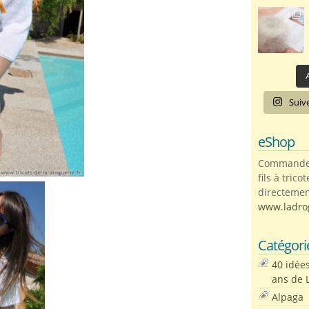
A
Suiv
eShop
Commandez 
fils à trico
directemen
www.ladro
Catégori
40 idée
ans de 
Alpaga