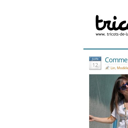
Comme un
JUIN
12
Lin
,
Modèle