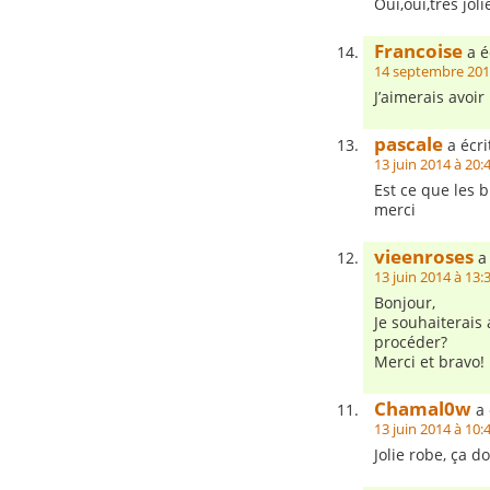
Oui,oui,très jol
Francoise
a éc
14 septembre 201
J’aimerais avoi
pascale
a écri
13 juin 2014 à 20:
Est ce que les b
merci
vieenroses
a 
13 juin 2014 à 13:
Bonjour,
Je souhaiterais
procéder?
Merci et bravo!
Chamal0w
a 
13 juin 2014 à 10:
Jolie robe, ça d