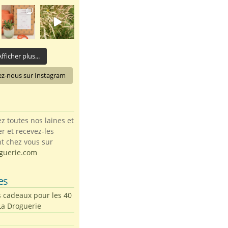
fficher plus...
ez-nous sur Instagram
toutes nos laines et
ter et recevez-les
t chez vous sur
guerie.com
es
s cadeaux pour les 40
La Droguerie