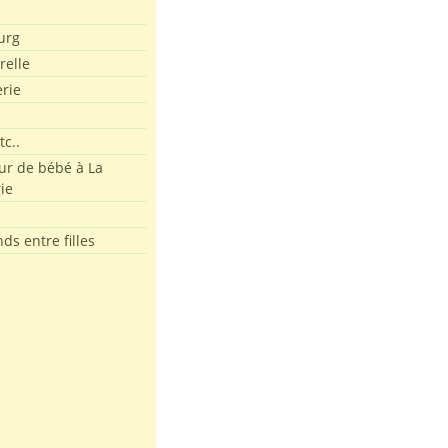
e
urg
relle
erie
tc..
r de bébé à La
ie
ds entre filles