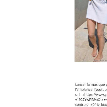
Lancer la musique 
l’ambiance :[youtub
url= »https://www.
v=927YwFiR9nQ » w
controls= »0″ iv_loa