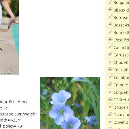
Benjam
Bijoux 
Bordea
Bossa-
Bourret
C'est l'
Cachott
Caresse
Chouett
Cocktail
Collabo
Comète
Coquett
Délirett
pour être dans
Douce H
e_sc
youtube.com/watch?
Douceu
idth= »234″
Duvet d
d_policy= »3″