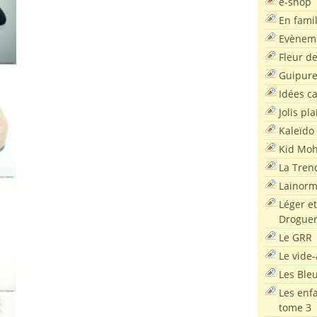
e-shop
En famil
Evènem
Fleur d
Guipur
Idées c
Jolis pla
Kaleïdo
Kid Moh
La Tren
Lainor
Léger et
Droguer
Le GRR
Le vide-
Les Ble
Les enf
tome 3