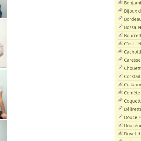
Benjam
Bijoux 
Bordea
Bossa-
Bourret
C'est l'
Cachott
Caresse
Chouett
Cocktail
Collabo
Comète
Coquett
Délirett
Douce H
Douceu
Duvet d