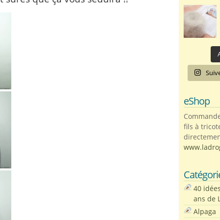
A
Suiv
eShop
Commandez 
fils à trico
directemen
www.ladro
Catégori
40 idée
ans de 
Alpaga