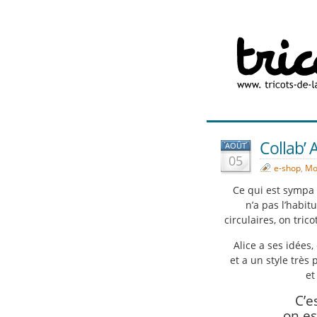
Collab’
AOÛT
05
e-shop
,
Mo
Ce qui est sympa a
n’a pas l’habit
circulaires, on tric
Alice a ses idées,
et a un style très
et
C’e
on es