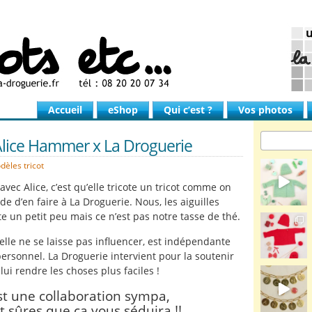
Accueil
eShop
Qui c’est ?
Vos photos
 Alice Hammer x La Droguerie
dèles tricot
vec Alice, c’est qu’elle tricote un tricot comme on
ude d’en faire à La Droguerie. Nous, les aiguilles
ote un petit peu mais ce n’est pas notre tasse de thé.
 elle ne se laisse pas influencer, est indépendante
 personnel. La Droguerie intervient pour la soutenir
 lui rendre les choses plus faciles !
st une collaboration sympa,
t sûres que ça vous séduira !!