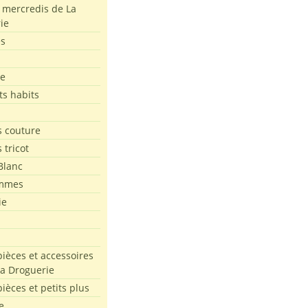
s mercredis de La
ie
es
le
ts habits
 couture
 tricot
Blanc
mmes
ie
pièces et accessoires
La Droguerie
pièces et petits plus
e