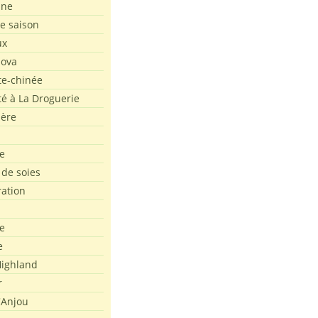
ine
de saison
ux
Nova
te-chinée
été à La Droguerie
ière
e
 de soies
ration
e
e
ighland
r
'Anjou