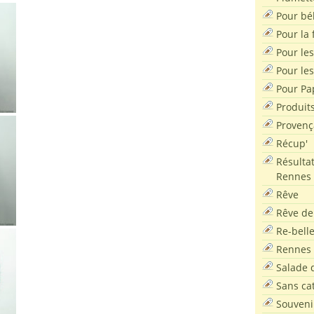
Pour bé
Pour la f
Pour les
Pour le
Pour Pa
Produit
Provenç
Récup'
Résultat
Rennes
Rêve
Rêve de
Re-bell
Rennes
Salade d
Sans ca
Souveni