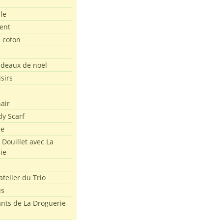
le
ent
e coton
e
adeaux de noël
isirs
air
dy Scarf
me
 Douillet avec La
ie
atelier du Trio
us
ants de La Droguerie