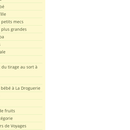
bé
ille
 petits mecs
s plus grandes
pa
s
ale
 du tirage au sort à
 bébé à La Droguerie
e
e fruits
tégorie
rs de Voyages