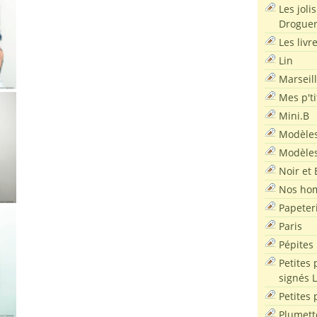
Les joli
Droguer
Les livr
Lin
Marseil
Mes p'ti
Mini.B
Modèles
Modèles
Noir et 
Nos ho
Papeter
Paris
Pépites
Petites 
signés 
Petites 
Plumett