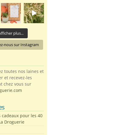
fficher plus...
ez-nous sur Instagram
toutes nos laines et
ter et recevez-les
t chez vous sur
guerie.com
es
s cadeaux pour les 40
La Droguerie