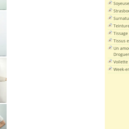
Soyeus
Strasbo
Surnatu
Teintur
Tissage
Tissus e
Un amou
Droguer
Voilette
Week-en