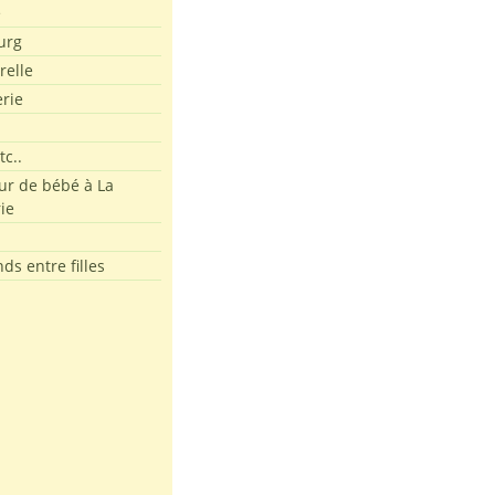
e
urg
relle
erie
tc..
r de bébé à La
ie
ds entre filles