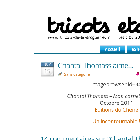
Accueil
eSh
Chantal Thomass aime…
NOV
15
Sans catégorie
[imagebrowser id=3
Chantal Thomass – Mon carnet
Octobre 2011
Editions du Chêne
Un incontournable 
14 commentaires sur “Chantal 