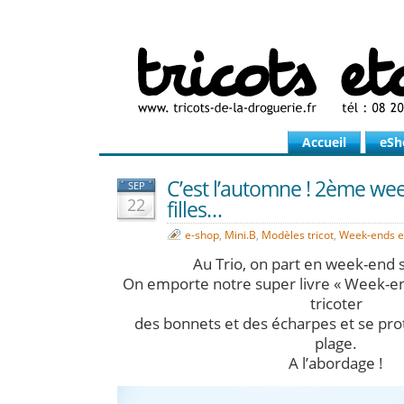
Accueil
eSh
C’est l’automne ! 2ème we
SEP
22
filles…
e-shop
,
Mini.B
,
Modèles tricot
,
Week-ends en
Au Trio, on part en week-end su
On emporte notre super livre « Week-end
tricoter
des bonnets et des écharpes et se prot
plage.
A l’abordage !