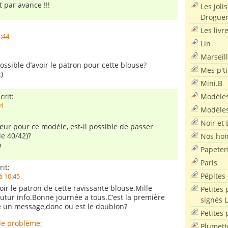
 par avance !!!
Les joli
Droguer
Les livr
3:44
Lin
Marseil
possible d’avoir le patron pour cette blouse?
Mes p'ti
)
Mini.B
Modèles
crit:
01
Modèles
Noir et 
ur pour ce modèle, est-il possible de passer
e 40/42)?
Nos ho
p
Papeter
Paris
rit:
Pépites
à 10:45
r le patron de cette ravissante blouse.Mille
Petites 
futur info.Bonne journée a tous.C’est la première
signés 
ie un message,donc ou est le doublon?
Petites 
de problème;
Plumett