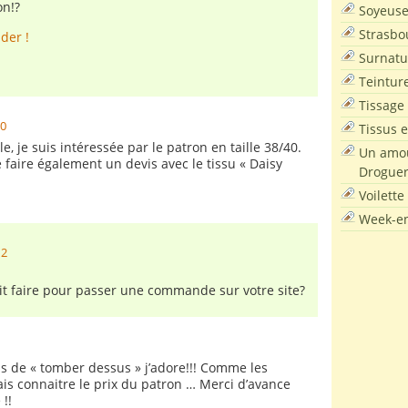
on!?
Soyeus
Strasbo
der !
Surnatu
Teintur
Tissage
:
30
Tissus e
e, je suis intéressée par le patron en taille 38/40.
Un amou
faire également un devis avec le tissu « Daisy
Droguer
Voilette
Week-en
12
t faire pour passer une commande sur votre site?
1
 s de « tomber dessus » j’adore!!! Comme les
ais connaitre le prix du patron … Merci d’avance
!!