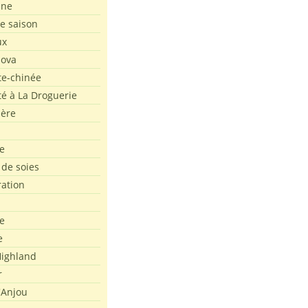
ine
de saison
ux
Nova
te-chinée
été à La Droguerie
ière
e
 de soies
ration
e
e
ighland
r
'Anjou