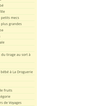
bé
ille
 petits mecs
s plus grandes
pa
s
ale
 du tirage au sort à
 bébé à La Droguerie
e
e fruits
tégorie
rs de Voyages