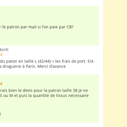
6
 le patron par mail si l’on paie par CB?
écrit:
53
du paton en taille L (42/44) + les frais de port. Est-
la droguerie à Paris. Merci d’avance
58
rais bien le devis pour la patron taille 38 je ne
t S ou M et puis la quantité de tissus nécessaire
!