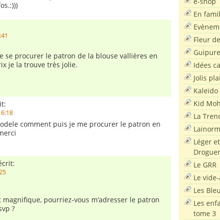
e-shop
s.:)))
En famil
Evènem
:41
Fleur d
Guipur
de se procurer le patron de la blouse vallières en
ix je la trouve très jolie.
Idées c
Jolis pla
Kaleïdo
Kid Moh
t:
16:18
La Tren
modele comment puis je me procurer le patron en
Lainor
merci
Léger et
Droguer
crit:
Le GRR
:25
Le vide-
Les Ble
t magnifique, pourriez-vous m’adresser le patron
Les enf
svp ?
tome 3