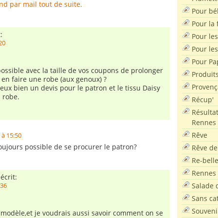
nd par mail tout de suite.
Pour bé
Pour la f
:
Pour les
20
Pour le
Pour Pa
 possible avec la taille de vos coupons de prolonger
Produit
 en faire une robe (aux genoux) ?
Provenç
eux bien un devis pour le patron et le tissu Daisy
a robe.
Récup'
Résultat
Rennes
Rêve
 à 15:50
toujours possible de se procurer le patron?
Rêve de
Re-bell
Rennes
écrit:
Salade d
:36
Sans ca
Souveni
e modèle,et je voudrais aussi savoir comment on se