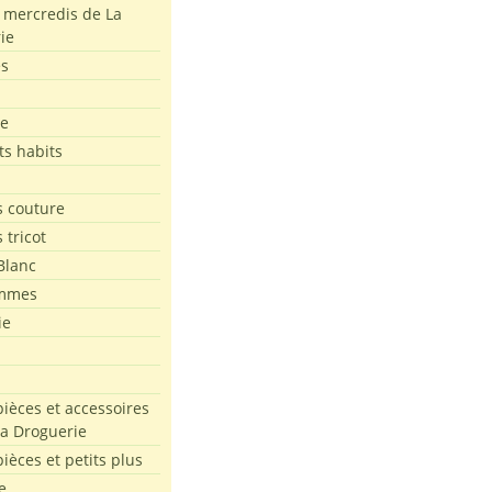
s mercredis de La
ie
es
le
ts habits
 couture
 tricot
Blanc
mmes
ie
pièces et accessoires
La Droguerie
pièces et petits plus
e