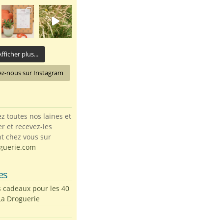
fficher plus...
ez-nous sur Instagram
toutes nos laines et
ter et recevez-les
t chez vous sur
guerie.com
es
s cadeaux pour les 40
La Droguerie