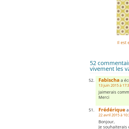
Il es
52 commentaire
vivement les v
Fabischa
a écr
13 juin 2015 à 17:
Jaimerais comma
Merci
Frédérique
a 
22 avril 2015 à 10:
Bonjour,
Je souhaiterais