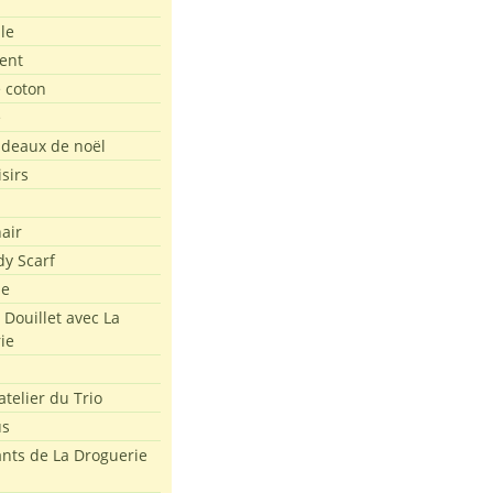
le
ent
e coton
e
adeaux de noël
isirs
air
dy Scarf
me
 Douillet avec La
ie
atelier du Trio
us
ants de La Droguerie