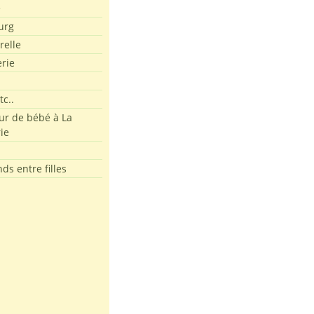
e
urg
relle
erie
tc..
r de bébé à La
ie
ds entre filles