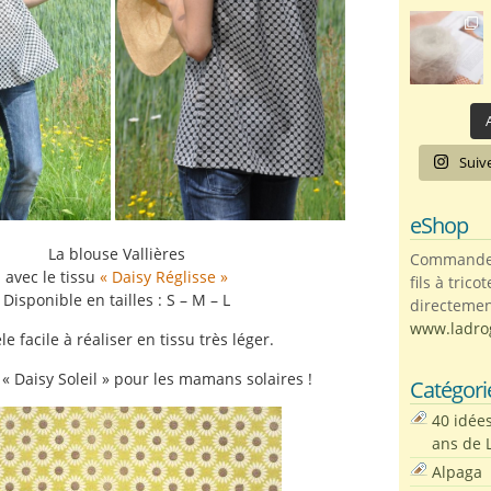
A
Suiv
eShop
La blouse Vallières
Commandez 
avec le tissu
« Daisy Réglisse »
fils à trico
Disponible en tailles : S – M – L
directemen
www.ladro
e facile à réaliser en tissu très léger.
 « Daisy Soleil » pour les mamans solaires !
Catégori
40 idée
ans de 
Alpaga