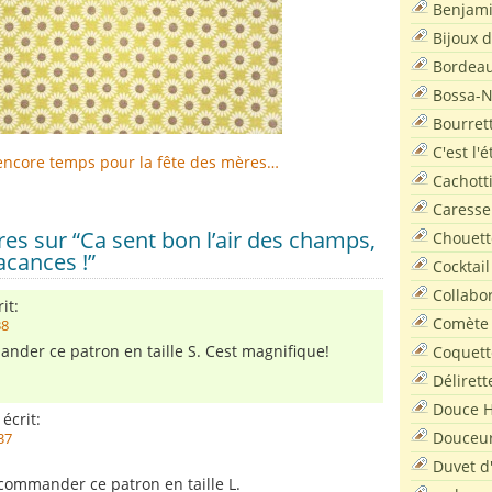
Benjam
Bijoux 
Bordea
Bossa-
Bourret
C'est l'
t encore temps pour la fête des mères…
Cachott
Caresse
s sur “Ca sent bon l’air des champs,
Chouett
acances !”
Cocktail
Collabo
it:
Comète
38
nder ce patron en taille S. Cest magnifique!
Coquett
Délirett
Douce H
écrit:
Douceu
37
Duvet d
 commander ce patron en taille L.