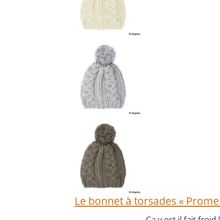
Le bonnet à torsades « Prome
Ça y est il fait froid 