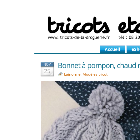
Accueil
eSh
Bonnet à pompon, chaud n
NOV
25
Lainorme
,
Modèles tricot