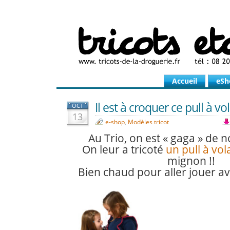
Accueil
eSh
Il est à croquer ce pull à vol
OCT
13
e-shop
,
Modèles tricot
Au Trio, on est « gaga » de n
On leur a tricoté
un pull à vol
mignon !!
Bien chaud pour aller jouer av