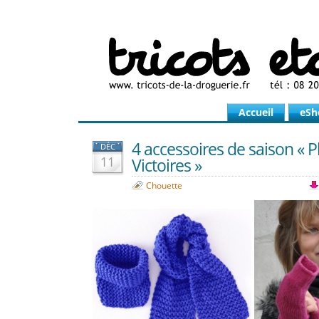
Accueil
eSh
4 accessoires de saison « P
DÉC
11
Victoires »
Chouette