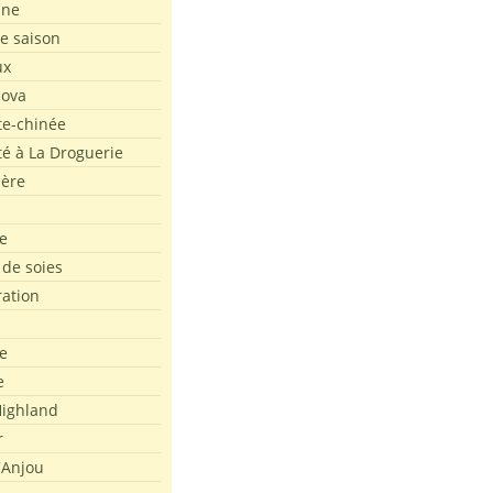
ine
de saison
ux
Nova
te-chinée
été à La Droguerie
ière
e
 de soies
ration
e
e
ighland
r
'Anjou