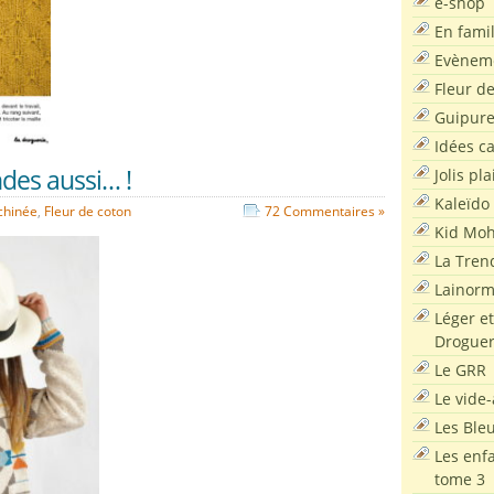
e-shop
En famil
Evènem
Fleur d
Guipur
Idées c
des aussi… !
Jolis pla
Kaleïdo
chinée
,
Fleur de coton
72 Commentaires »
Kid Moh
La Tren
Lainor
Léger et
Droguer
Le GRR
Le vide-
Les Ble
Les enf
tome 3