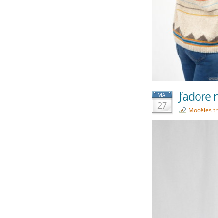
J’adore 
MAI
27
Modèles tr