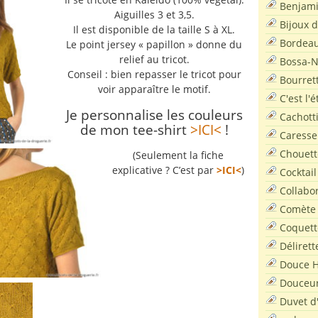
Benjam
Aiguilles 3 et 3,5.
Bijoux 
Il est disponible de la taille S à XL.
Bordea
Le point jersey « papillon » donne du
relief au tricot.
Bossa-
Conseil : bien repasser le tricot pour
Bourret
voir apparaître le motif.
C'est l'
Je personnalise les couleurs
Cachott
de mon tee-shirt
>ICI<
!
Caresse
Chouett
(Seulement la fiche
explicative ? C’est par
>ICI<
)
Cocktail
Collabo
Comète
Coquett
Délirett
Douce H
Douceu
Duvet d