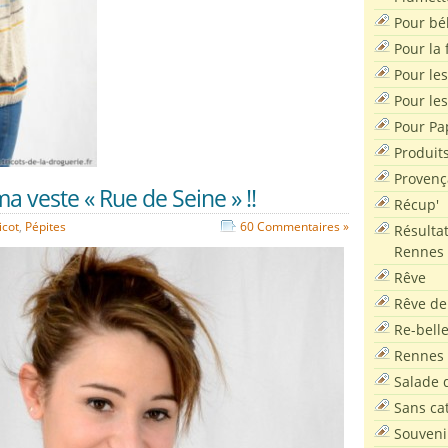
Pour bé
Pour la f
Pour les
Pour le
Pour Pa
Produit
Provenç
ma veste « Rue de Seine » !!
Récup'
icot
,
Pépites
60 Commentaires »
Résultat
Rennes
Rêve
Rêve de
Re-bell
Rennes
Salade d
Sans ca
Souveni