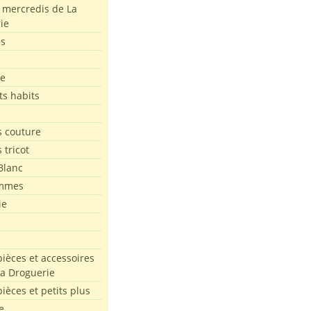
s mercredis de La
ie
es
le
ts habits
 couture
 tricot
Blanc
mmes
ie
pièces et accessoires
La Droguerie
pièces et petits plus
e