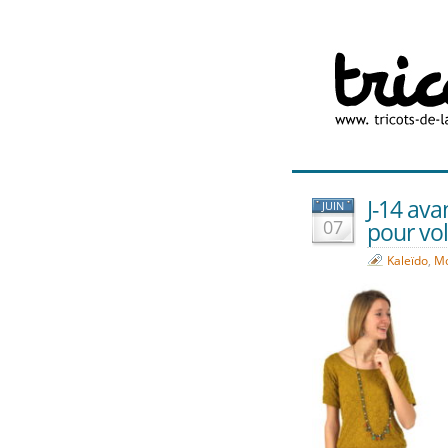
J-14 avan
JUIN
07
pour vol
Kaleïdo
,
Mo