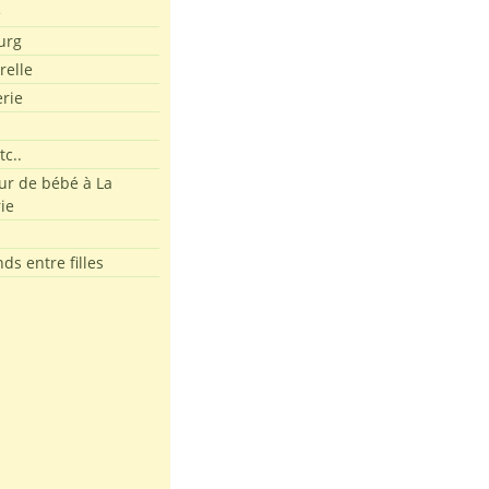
e
urg
relle
erie
tc..
r de bébé à La
ie
ds entre filles