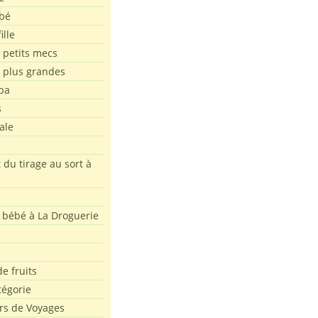
bé
ille
 petits mecs
s plus grandes
pa
s
ale
 du tirage au sort à
 bébé à La Droguerie
e
e fruits
tégorie
rs de Voyages