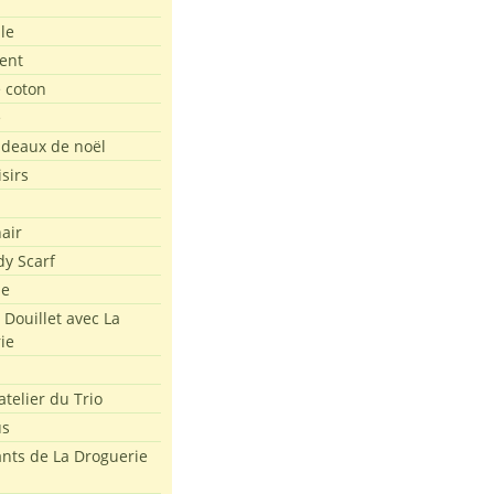
le
ent
e coton
e
adeaux de noël
isirs
air
dy Scarf
me
 Douillet avec La
ie
atelier du Trio
us
ants de La Droguerie