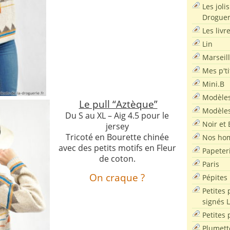
Les joli
Droguer
Les livr
Lin
Marseil
Mes p'ti
Mini.B
Modèles
Le pull “Aztèque”
Modèles
Du S au XL – Aig 4.5 pour le
Noir et 
jersey
Tricoté en Bourette chinée
Nos ho
avec des petits motifs en Fleur
Papeter
de coton.
Paris
On craque ?
Pépites
Petites 
signés 
Petites 
Plumett