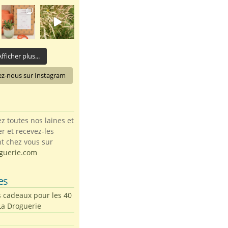
fficher plus...
ez-nous sur Instagram
toutes nos laines et
ter et recevez-les
t chez vous sur
guerie.com
es
s cadeaux pour les 40
La Droguerie