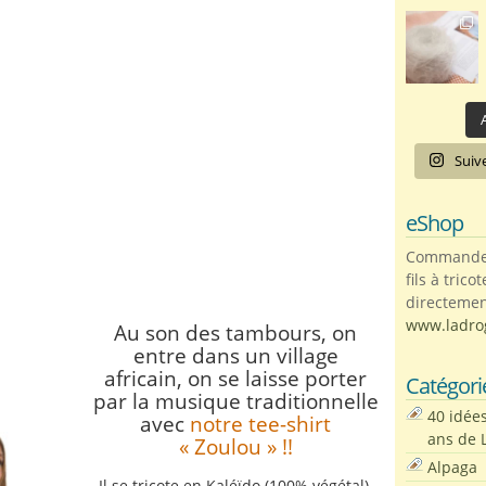
A
Suiv
eShop
Commandez 
fils à trico
directemen
www.ladro
Au son des tambours, on
entre dans un village
africain,
on se laisse porter
Catégori
par la musique traditionnelle
40 idée
avec
notre tee-shirt
ans de 
« Zoulou » !!
Alpaga
Il se tricote en Kaléïdo (100% végétal).