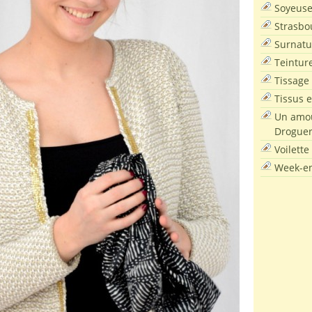
Soyeus
Strasbo
Surnatu
Teintur
Tissage
Tissus e
Un amou
Droguer
Voilette
Week-en