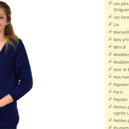
Les joli
Droguer
Les livr
Lin
Marseil
Mes p'ti
Mini.B
Modèles
Modèles
Noir et 
Nos ho
Papeter
Paris
Pépites
Petites 
signés 
Petites 
Plumett