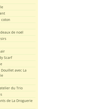
le
ent
e coton
e
adeaux de noël
isirs
air
dy Scarf
me
 Douillet avec La
ie
atelier du Trio
us
ants de La Droguerie