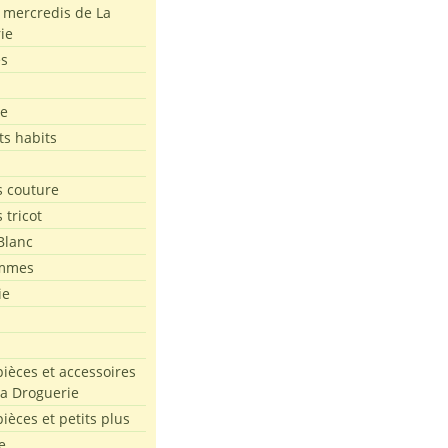
s mercredis de La
ie
es
le
ts habits
 couture
 tricot
Blanc
mmes
ie
pièces et accessoires
La Droguerie
pièces et petits plus
e