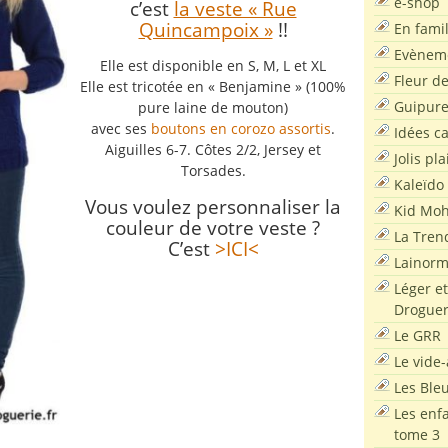
e-shop
c’est
la veste « Rue
Quincampoix »
!!
En famil
Evènem
Elle est disponible en S, M, L et XL
Fleur d
Elle est tricotée en « Benjamine » (100%
Guipur
pure laine de mouton)
avec ses
boutons en corozo assortis
.
Idées c
Aiguilles 6-7. Côtes 2/2, Jersey et
Jolis pla
Torsades.
Kaleïdo
Vous voulez personnaliser la
Kid Moh
couleur de votre veste ?
La Tren
C’est
>ICI<
Lainor
Léger et
Droguer
Le GRR
Le vide-
Les Ble
Les enf
tome 3