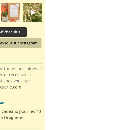
fficher plus...
ez-nous sur Instagram
toutes nos laines et
ter et recevez-les
t chez vous sur
guerie.com
es
s cadeaux pour les 40
La Droguerie