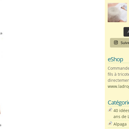
A
Suiv
eShop
Commandez 
fils à trico
directemen
www.ladro
Catégori
40 idée
ans de 
Alpaga