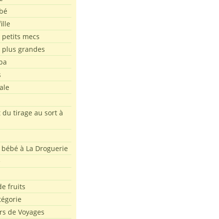
bé
ille
 petits mecs
s plus grandes
pa
s
ale
 du tirage au sort à
 bébé à La Droguerie
e
e fruits
tégorie
rs de Voyages