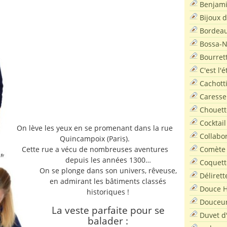
Benjam
Bijoux 
Bordea
Bossa-
Bourret
C'est l'
Cachott
Caresse
Chouett
Cocktail
On lève les yeux en se promenant dans la rue
Collabo
Quincampoix (Paris).
Comète
Cette rue a vécu de nombreuses aventures
depuis les années 1300…
Coquett
On se plonge dans son univers, rêveuse,
Délirett
en admirant les bâtiments classés
Douce H
historiques !
Douceu
La veste parfaite pour se
Duvet d
balader :