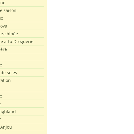
ine
de saison
ux
Nova
te-chinée
été à La Droguerie
ière
e
 de soies
ration
e
e
ighland
r
'Anjou