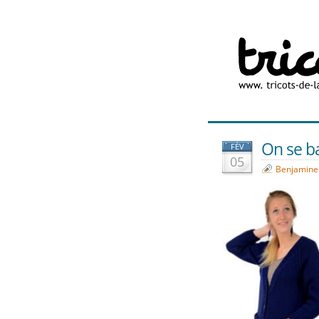
On se b
FÉV
05
Benjamine