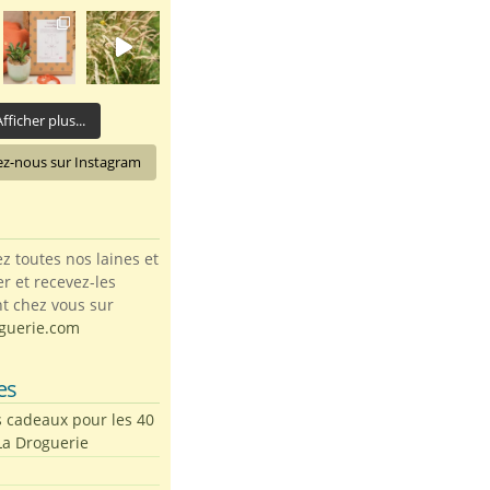
fficher plus...
ez-nous sur Instagram
toutes nos laines et
ter et recevez-les
t chez vous sur
guerie.com
es
s cadeaux pour les 40
La Droguerie