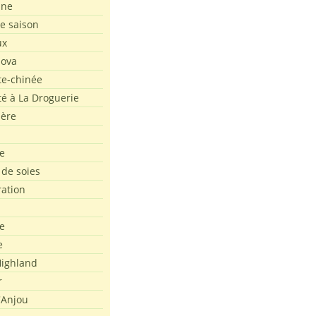
ine
de saison
ux
Nova
te-chinée
été à La Droguerie
ière
e
 de soies
ration
e
e
ighland
r
'Anjou