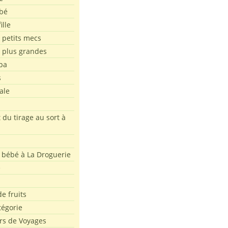
bé
ille
 petits mecs
s plus grandes
pa
s
ale
 du tirage au sort à
 bébé à La Droguerie
e
e fruits
tégorie
rs de Voyages