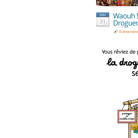
Waouh !!
MAI
31
Droguer
Evènemen