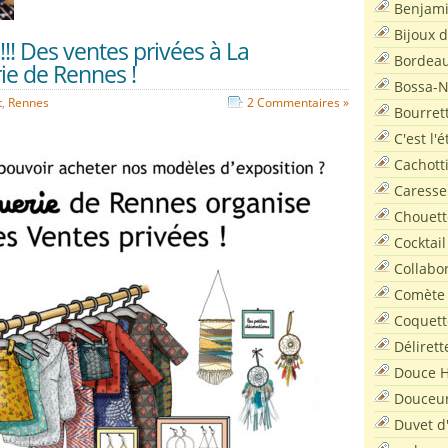
Benjam
Bijoux 
!! Des ventes privées à La
Bordea
ie de Rennes !
Bossa-
t
,
Rennes
2 Commentaires »
Bourret
C'est l'
Cachott
Caresse
Chouett
Cocktail
Collabo
Comète
Coquett
Délirett
Douce H
Douceu
Duvet d