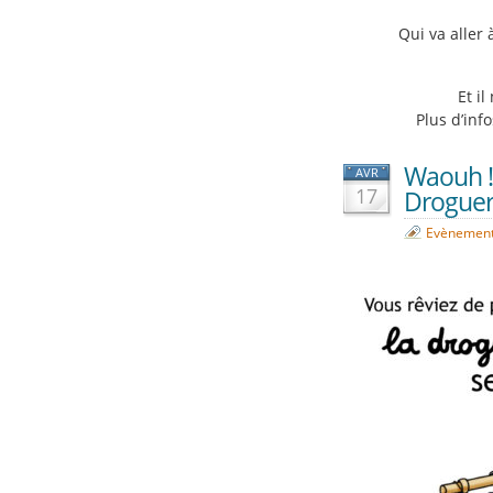
Qui va aller
Et i
Plus d’inf
Waouh !!
AVR
17
Droguer
Evènemen