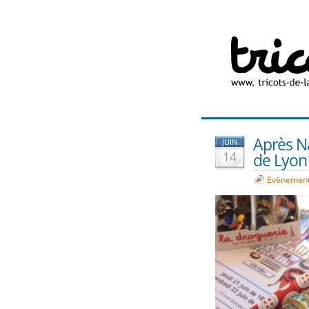
Après Na
JUIN
14
de Lyon 
Evènemen