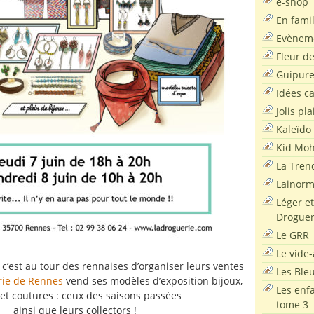
e-shop
En famil
Evènem
Fleur d
Guipur
Idées c
Jolis pla
Kaleïdo
Kid Moh
La Tren
Lainor
Léger et
Droguer
Le GRR
Le vide-
 c’est au tour des rennaises d’organiser leurs ventes
Les Ble
rie de Rennes
vend ses modèles d’exposition bijoux,
Les enf
s et coutures : ceux des saisons passées
tome 3
ainsi que leurs collectors !