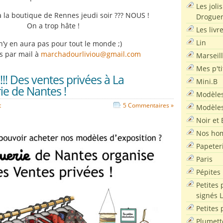
Les joli
 à la boutique de Rennes jeudi soir ??? NOUS !
Droguer
On a trop hâte !
Les livr
Lin
l n’y en aura pas pour tout le monde ;)
os par mail à
marchadourliviou@gmail.com
Marseil
Mes p'ti
!! Des ventes privées à La
Mini.B
ie de Nantes !
Modèles
t
5 Commentaires »
Modèles
Noir et 
Nos ho
Papeter
Paris
Pépites
Petites 
signés 
Petites 
Plumett