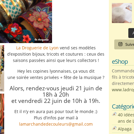
A
Suiv
La Droguerie de Lyon
vend ses modèles
d’exposition bijoux, tricots et coutures : ceux des
eShop
saisons passées ainsi que leurs collectors !
Commandez 
Hey les copines lyonnaises, ça vous dit
fils à trico
une soirée ventes privées + fête de la musique ?
directemen
Alors, rendez-vous jeudi 21 juin de
www.ladro
18h à 20h
et vendredi 22 juin de 10h à 19h.
Catégori
Et il n’y en aura pas pour tout le monde ;)
40 idée
Plus d’infos par mail à
ans de 
lamarchandedecouleurs@gmail.com
Alpaga