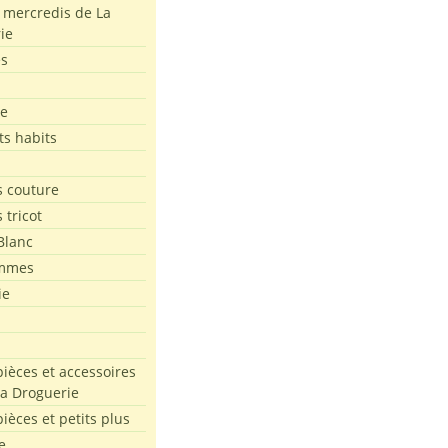
s mercredis de La
ie
es
le
ts habits
 couture
 tricot
Blanc
mmes
ie
pièces et accessoires
La Droguerie
pièces et petits plus
e