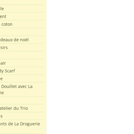
le
ent
e coton
e
adeaux de noël
isirs
air
dy Scarf
me
 Douillet avec La
ie
atelier du Trio
us
ants de La Droguerie