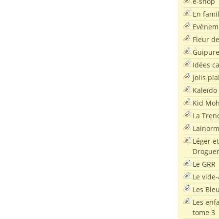
e-shop
En famil
Evènem
Fleur d
Guipur
Idées c
Jolis pla
Kaleïdo
Kid Moh
La Tren
Lainor
Léger et
Droguer
Le GRR
Le vide-
Les Ble
Les enf
tome 3