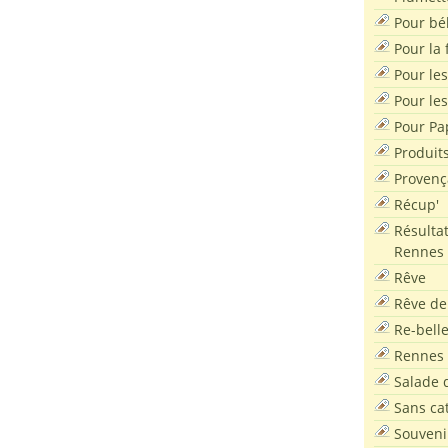
Pour bé
Pour la f
Pour les
Pour le
Pour Pa
Produit
Provenç
Récup'
Résultat
Rennes
Rêve
Rêve de
Re-bell
Rennes
Salade d
Sans ca
Souveni