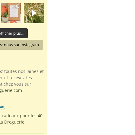
fficher plus...
ez-nous sur Instagram
toutes nos laines et
ter et recevez-les
t chez vous sur
guerie.com
es
s cadeaux pour les 40
La Droguerie