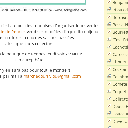
Benjam
Bijoux 
Bordea
Bossa-
 c’est au tour des rennaises d’organiser leurs ventes
rie de Rennes
vend ses modèles d’exposition bijoux,
Bourret
s et coutures : ceux des saisons passées
C'est l'
ainsi que leurs collectors !
Cachott
 à la boutique de Rennes jeudi soir ??? NOUS !
Caresse
On a trop hâte !
Chouett
Cocktail
l n’y en aura pas pour tout le monde ;)
os par mail à
marchadourliviou@gmail.com
Collabo
Comète
Coquett
Délirett
Douce H
Douceu
Duvet d