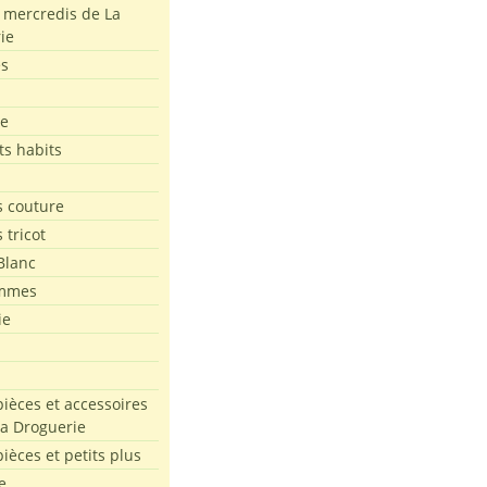
s mercredis de La
ie
es
le
ts habits
 couture
 tricot
Blanc
mmes
ie
pièces et accessoires
La Droguerie
pièces et petits plus
e