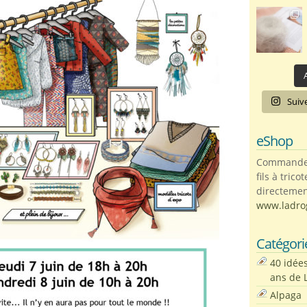
A
Suiv
eShop
Commandez 
fils à trico
directemen
www.ladro
Catégori
40 idée
ans de 
Alpaga