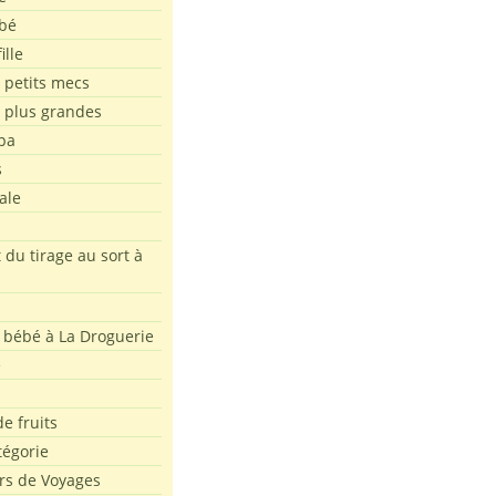
bé
ille
 petits mecs
s plus grandes
pa
s
ale
 du tirage au sort à
 bébé à La Droguerie
e
e fruits
tégorie
rs de Voyages