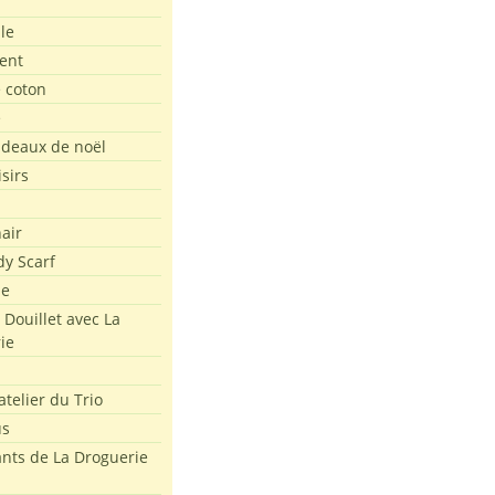
le
ent
e coton
e
adeaux de noël
isirs
air
dy Scarf
me
 Douillet avec La
ie
atelier du Trio
us
ants de La Droguerie