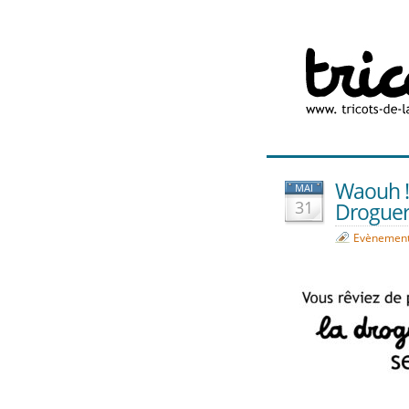
Waouh !!
MAI
31
Droguer
Evènemen