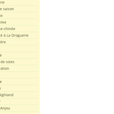
ine
de saison
ux
Nova
te-chinée
été à La Droguerie
ière
e
 de soies
ration
e
e
ighland
r
'Anjou