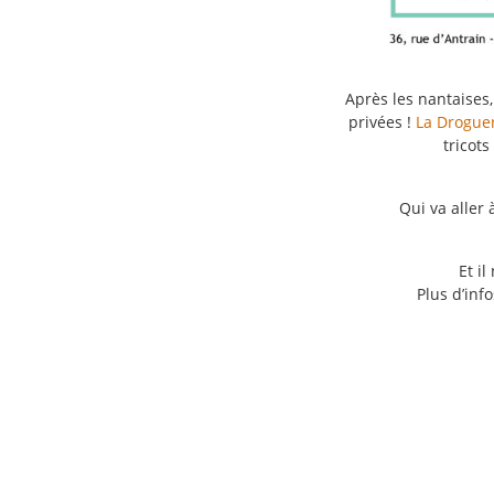
Après les nantaises,
privées !
La Drogue
tricot
Qui va aller
Et i
Plus d’inf