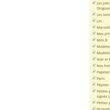
Les joli
Droguer
Les livr
Lin
Marseil
Mes p'ti
Mini.B
Modèles
Modèles
Noir et 
Nos ho
Papeter
Paris
Pépites
Petites 
signés 
Petites 
Plumett