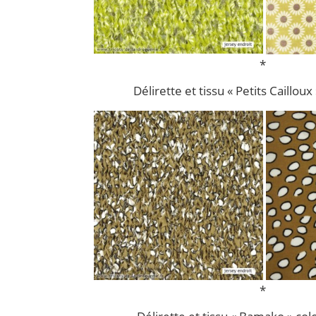
*
Délirette et tissu « Petits Cailloux
*