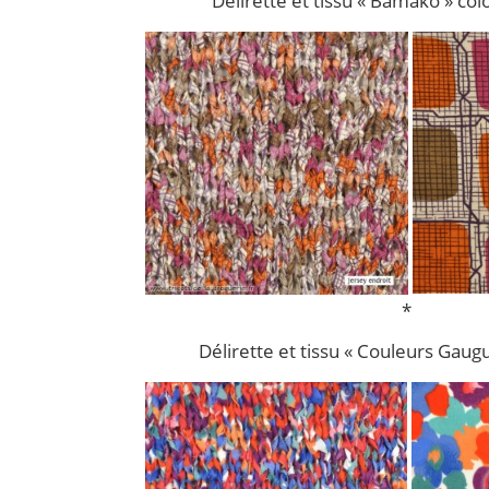
Délirette et tissu « Bamako » col
*
Délirette et tissu « Couleurs Gaugui