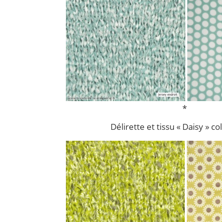
*
Délirette et tissu « Daisy » col