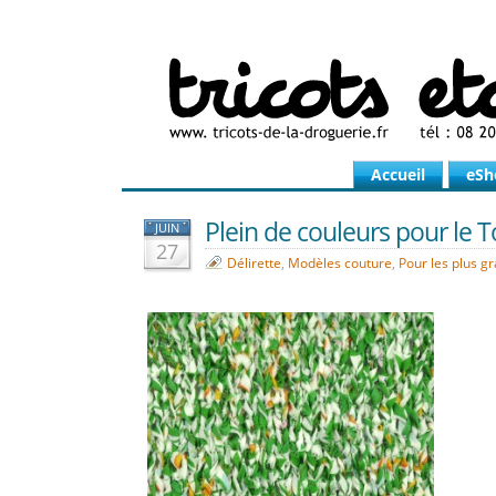
Accueil
eSh
Plein de couleurs pour le T
JUIN
27
Délirette
,
Modèles couture
,
Pour les plus g