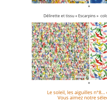
*
Délirette et tissu « Escarpins » col
*
Le soleil, les aiguilles n°8… 
Vous aimez notre sélec