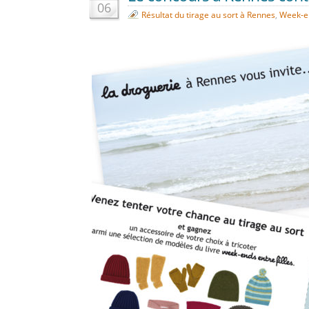
06
Résultat du tirage au sort à Rennes
,
Week-en