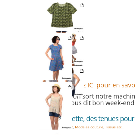
Cliquez ICI pour en savoi
Allez, on sort notre machi
on vous dit bon week-end e
Chouette, des tenues pour no
AVR
07
e-shop
,
Modèles couture
,
Tissus etc..