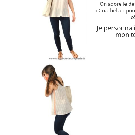
On adore le dét
« Coachella » pour
c
Je personnali
mon t