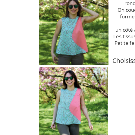
rond
On coud
forme 
un côté 
Les tissu
Petite f
Choisiss