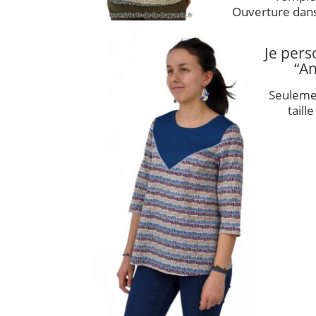
Ouverture dans
Je pers
“A
Seulemen
taill