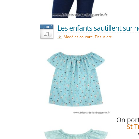
Les enfants sautillent sur nos
JUIL
21
Modèles couture
,
Tissus etc..
On por
St T