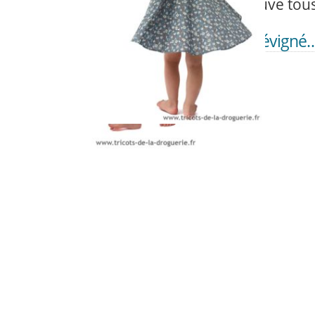
On les retrouve tou
En volant, Rue de Sévigné
DÉC
16
e-shop
,
Modèles couture
Lecteur vidéo