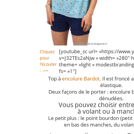
[youtube_sc url= »https://www
Cliquez
v=J32TEs2aNjw » width= »280″ h
pour
theme= »light » modestbranding
l’écouter
fs= »1″]
: ->>
Top à
encolure Bardot
. Il est froncé
élastique.
Deux façons de le porter : encolure 
dénudées.
Vous pouvez choisir entre
à volant ou à manc
Le petit plus : le point bourdon (petit 
en bas des manches, du volant