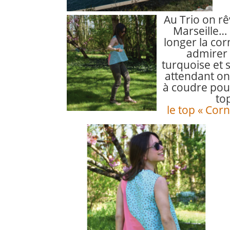
Au Trio on r
Marseille… 
longer la co
admirer l
turquoise et s
attendant on
à coudre pour
top
le top « Cor