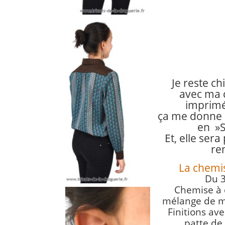
Je reste ch
avec ma 
imprimés
ça me donne 
en »S
Et, elle sera
ren
La chemis
Du 3
Chemise à c
mélange de mo
Finitions av
patte de