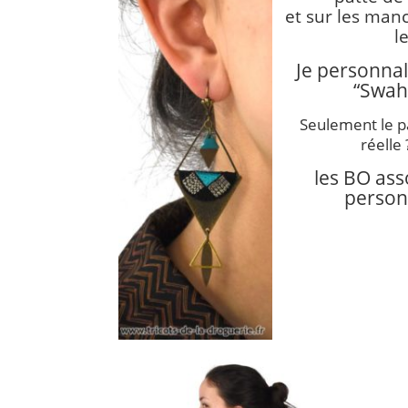
et sur les man
l
Je personna
“Swahi
Seulement le pa
réelle 
les BO asso
person