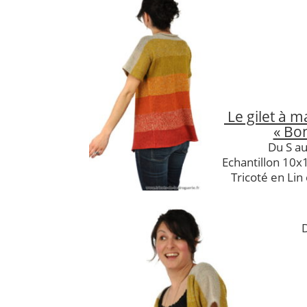
Le gilet à 
« Bon
Du S au
Echantillon 10x
Tricoté en Lin
D