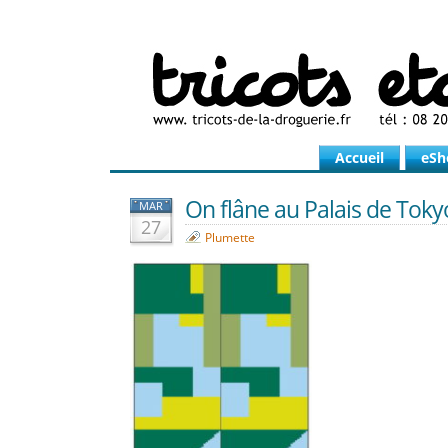
Accueil
eSh
On flâne au Palais de Tok
MAR
27
Plumette