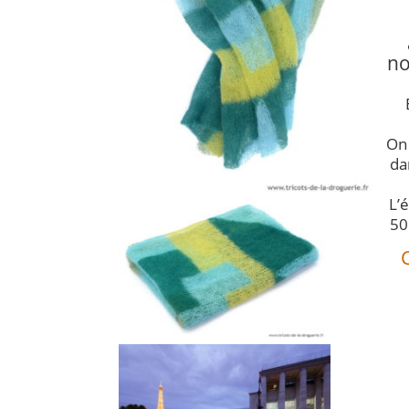
no
On 
da
L’
50