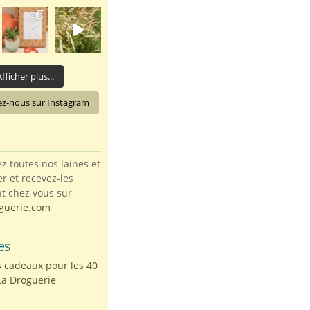
fficher plus...
ez-nous sur Instagram
toutes nos laines et
ter et recevez-les
t chez vous sur
guerie.com
es
s cadeaux pour les 40
La Droguerie