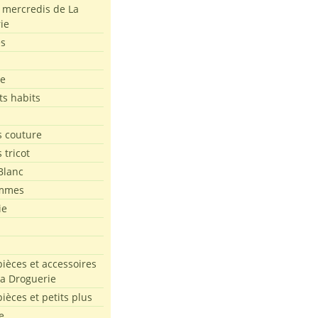
s mercredis de La
ie
es
le
ts habits
 couture
 tricot
Blanc
mmes
ie
pièces et accessoires
La Droguerie
pièces et petits plus
e