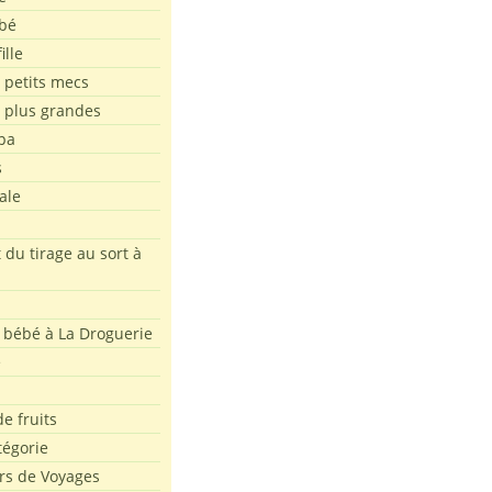
bé
ille
 petits mecs
s plus grandes
pa
s
ale
 du tirage au sort à
 bébé à La Droguerie
e
e fruits
tégorie
rs de Voyages