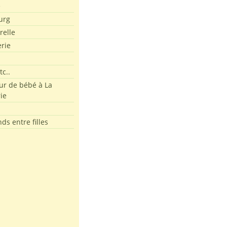
e
urg
relle
erie
tc..
r de bébé à La
ie
ds entre filles