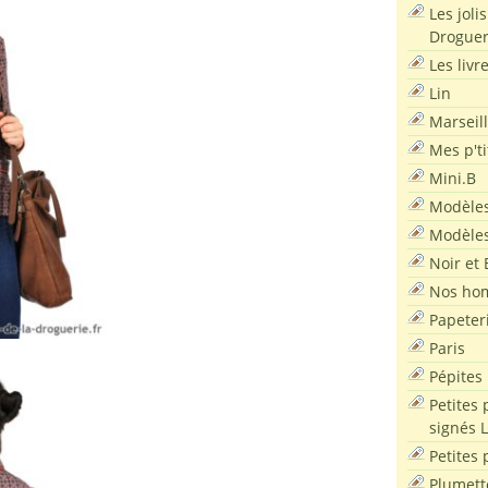
Les joli
Droguer
Les livr
Lin
Marseil
Mes p'ti
Mini.B
Modèles
Modèles
Noir et 
Nos ho
Papeter
Paris
Pépites
Petites 
signés 
Petites 
Plumett