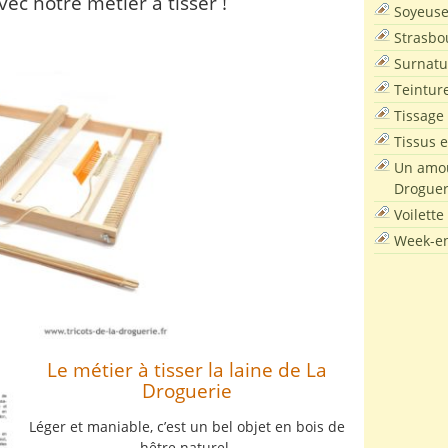
vec notre métier à tisser !
Soyeus
Strasbo
Surnatu
Teintur
Tissage
Tissus e
Un amou
Droguer
Voilette
Week-en
Le métier à tisser la laine de La
Droguerie
Léger et maniable, c’est un bel objet en bois de
hêtre naturel.