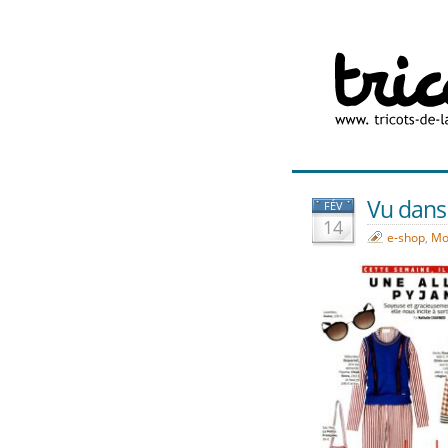
Vu dans 
FÉV
14
e-shop
,
Mo