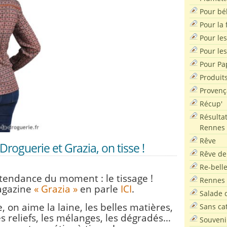
Pour bé
Pour la f
Pour les
Pour le
Pour Pa
Produit
Provenç
Récup'
Résultat
Rennes
Rêve
Droguerie et Grazia, on tisse !
Rêve de
Re-bell
 tendance du moment : le tissage !
Rennes
agazine
« Grazia »
en parle
ICI
.
Salade d
, on aime la laine, les belles matières,
Sans ca
es reliefs, les mélanges, les dégradés…
Souveni