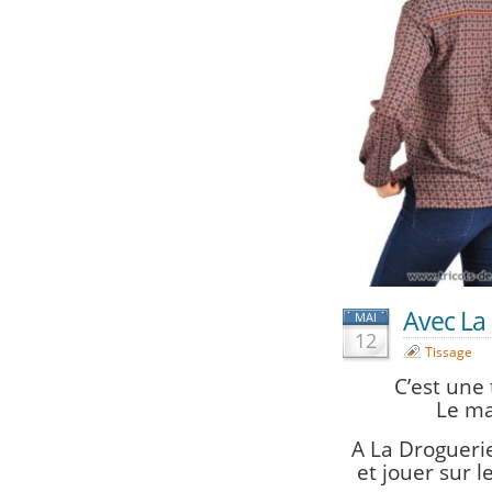
Avec La 
MAI
12
Tissage
C’est une
Le m
A La Droguerie
et jouer sur l