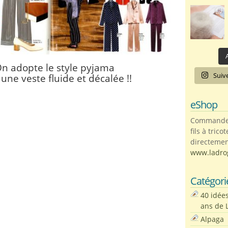
A
n adopte le style pyjama
Suiv
une veste fluide et décalée !!
eShop
Commandez 
fils à trico
directemen
www.ladro
Catégori
40 idée
ans de 
Alpaga