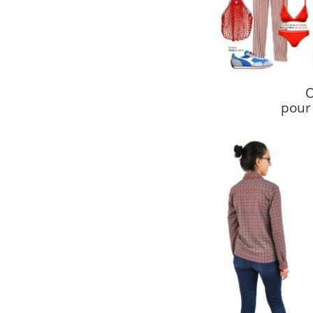
O
pour 