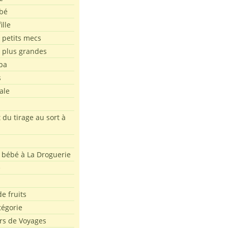
bé
ille
 petits mecs
s plus grandes
pa
s
ale
 du tirage au sort à
 bébé à La Droguerie
e
e fruits
tégorie
rs de Voyages