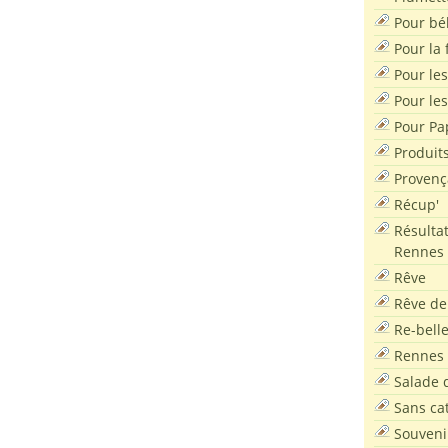
Pour bé
Pour la f
Pour les
Pour le
Pour Pa
Produit
Provenç
Récup'
Résultat
Rennes
Rêve
Rêve de
Re-bell
Rennes
Salade d
Sans ca
Souveni