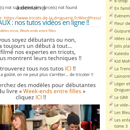
e-shop
à demain ;)
(s) not supported or source(s) not found
En famil
Evènem
ier: https://www.tricots-de-la-droguerie.fr/WordPress/wp-conten
 : nos tutos vidéos en ligne !!
Fleur d
Guipur
dèles tricot
,
Week-ends entre filles
Idées c
ous soyez débutants ou non,
hes haut/bas pour augmenter ou diminuer le volume.
y a toujours un début à tout…
Jolis pla
filmé nos expertes en tricots,
Kaleïdo
ous montrent leurs techniques !!
Kid Moh
trouverez tous nos tutos
ICI
!!
La Tren
 a goûté, on ne peut plus s’arrêter… de tricoter !!
Lainor
Léger et
herchez des modèles pour débutantes
Droguer
du livre «
Week-ends entre filles
»
cliquez
ICI
!!
Le GRR
Le vide-
Les Ble
Les enf
tome 3