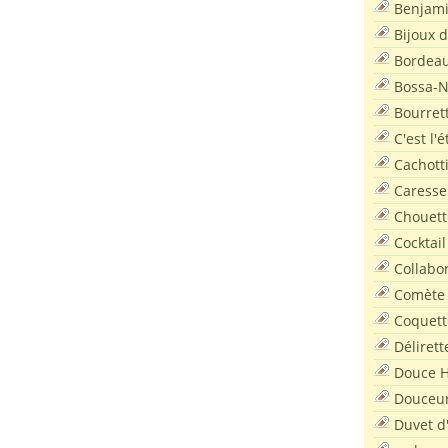
Benjam
Bijoux 
Bordea
Bossa-
Bourret
C'est l'
Cachott
Caresse
Chouett
Cocktail
Collabo
Comète
Coquett
Délirett
Douce H
Douceu
Duvet d