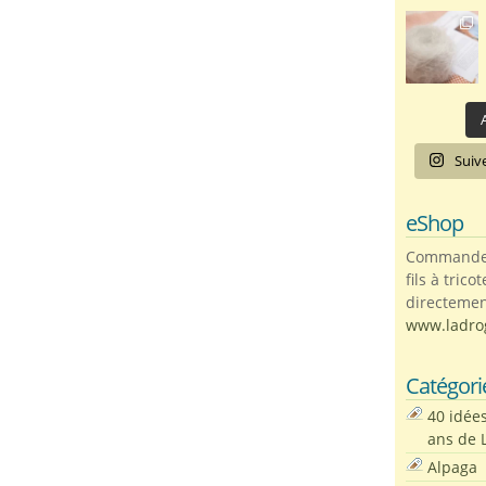
A
Suiv
eShop
Commandez 
fils à trico
directemen
www.ladro
Catégori
40 idée
ans de 
Alpaga