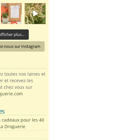
fficher plus...
ez-nous sur Instagram
toutes nos laines et
ter et recevez-les
t chez vous sur
guerie.com
es
s cadeaux pour les 40
La Droguerie