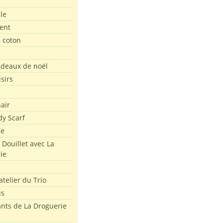
le
ent
t/2017/09/Mon-film-mer-steph-boomerang-possible.mp4?_=1
e coton
e
adeaux de noël
isirs
air
dy Scarf
me
 Douillet avec La
ie
atelier du Trio
us
ants de La Droguerie