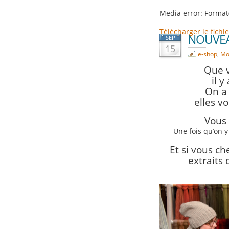
Media error: Format
Télécharger le fich
NOUVEAUX
SEP
15
e-shop
,
Mo
00:00
Que v
Utilisez les flèc
il 
On a 
elles v
Vous 
Une fois qu’on y
Et si vous c
extraits 