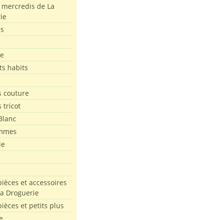
s mercredis de La
ie
es
le
ts habits
 couture
 tricot
Blanc
mmes
ie
pièces et accessoires
La Droguerie
pièces et petits plus
e