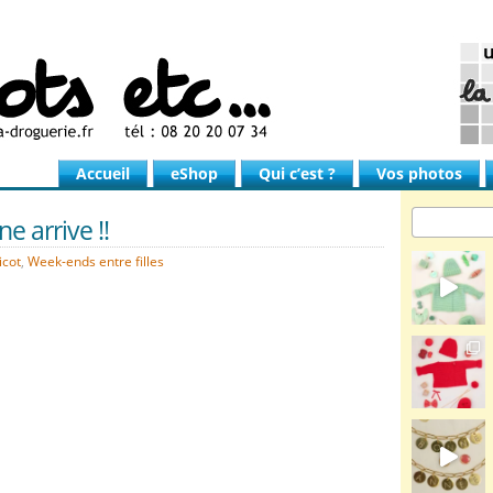
Accueil
eShop
Qui c’est ?
Vos photos
e arrive !!
icot
,
Week-ends entre filles