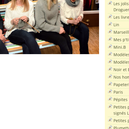
Les joli
Droguer
Les livr
Lin
Marseil
Mes p'ti
Mini.B
Modèles
Modèles
Noir et 
Nos ho
Papeter
Paris
Pépites
Petites 
signés 
Petites 
Plumett