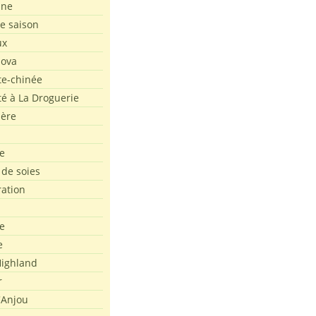
ine
de saison
ux
Nova
te-chinée
été à La Droguerie
ière
e
 de soies
ration
e
e
ighland
r
'Anjou