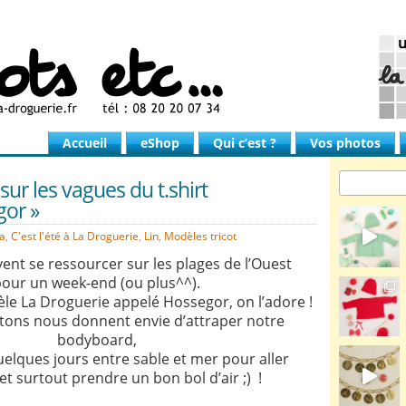
Accueil
eShop
Qui c’est ?
Vos photos
sur les vagues du t.shirt
gor »
a
,
C'est l'été à La Droguerie
,
Lin
,
Modèles tricot
vent se ressourcer sur les plages de l’Ouest
our un week-end (ou plus^^).
le La Droguerie appelé Hossegor,
on l’adore !
stons nous donnent envie d’attraper notre
bodyboard,
uelques jours entre sable et mer pour aller
et surtout prendre un bon bol d’air ;) !