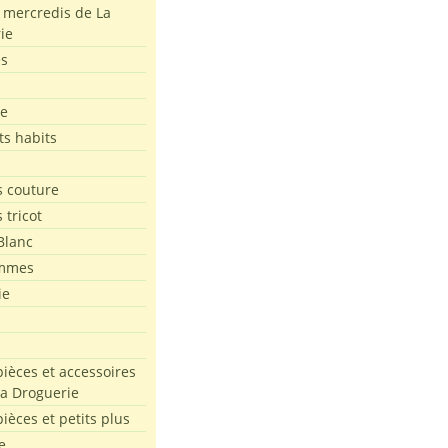
s mercredis de La
ie
es
le
ts habits
 couture
 tricot
Blanc
mmes
ie
pièces et accessoires
La Droguerie
pièces et petits plus
e