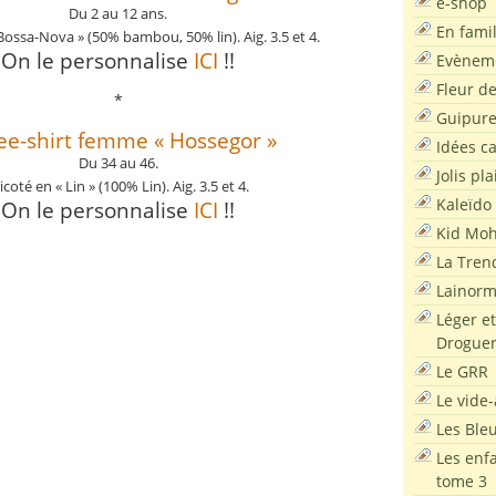
e-shop
Du 2 au 12 ans.
En famil
Bossa-Nova » (50% bambou, 50% lin). Aig. 3.5 et 4.
On le personnalise
ICI
!!
Evènem
Fleur d
*
Guipur
tee-shirt femme « Hossegor »
Idées c
Du 34 au 46.
Jolis pla
icoté en « Lin » (100% Lin). Aig. 3.5 et 4.
Kaleïdo
On le personnalise
ICI
!!
Kid Moh
La Tren
Lainor
Léger et
Droguer
Le GRR
Le vide-
Les Ble
Les enf
tome 3