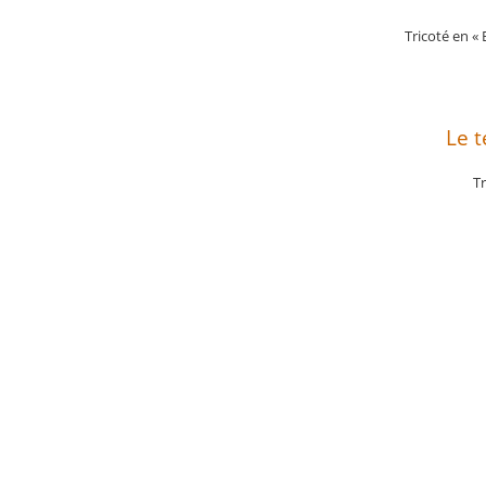
Tricoté en « 
Le 
Tr