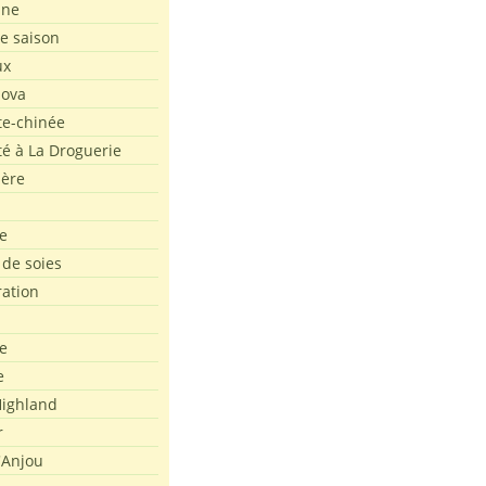
ine
de saison
ux
Nova
te-chinée
été à La Droguerie
ière
e
 de soies
ration
e
e
ighland
r
'Anjou