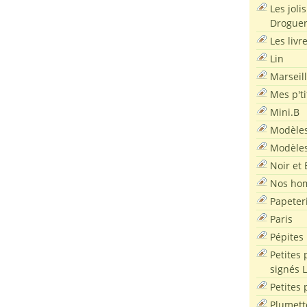
Les joli
Droguer
Les livr
Lin
Marseil
Mes p'ti
Mini.B
Modèles
Modèles
Noir et 
Nos ho
Papeter
Paris
Pépites
Petites 
signés 
Petites 
Plumett