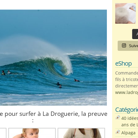
A
Suiv
eShop
Commandez 
fils à trico
directemen
www.ladro
Catégori
âge pour surfer à La Droguerie, la preuve
40 idée
:
ans de 
Alpaga