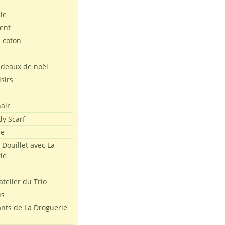
le
ent
e coton
e
adeaux de noël
isirs
air
dy Scarf
me
 Douillet avec La
ie
atelier du Trio
us
ants de La Droguerie