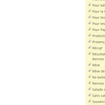
Pour bé
Pour la f
Pour les
Pour le
Pour Pa
Produit
Provenç
Récup'
Résultat
Rennes
Rêve
Rêve de
Re-bell
Rennes
Salade d
Sans ca
Souveni