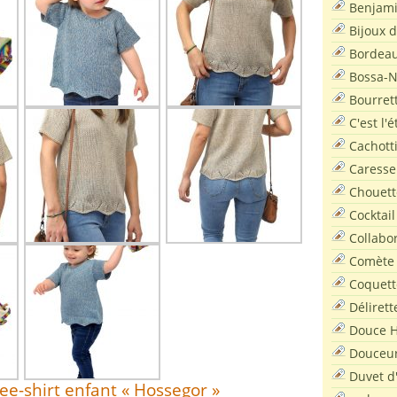
Benjam
Bijoux 
Bordea
Bossa-
Bourret
C'est l'
Cachott
Caresse
Chouett
Cocktail
Collabo
Comète
Coquett
Délirett
Douce H
Douceu
Duvet d
tee-shirt enfant « Hossegor »