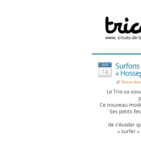
Surfons 
AVR
14
« Hosse
Bossa-Nov
Le Trio va sou
p
C
e nouveau modè
Ses petits fe
de s’évader q
« surfer »