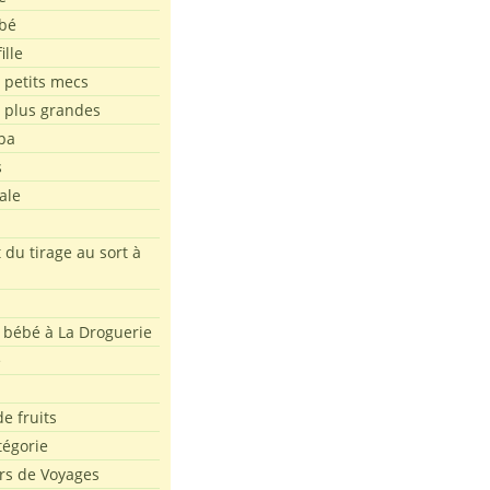
bé
ille
 petits mecs
s plus grandes
pa
s
ale
 du tirage au sort à
 bébé à La Droguerie
e
e fruits
tégorie
rs de Voyages