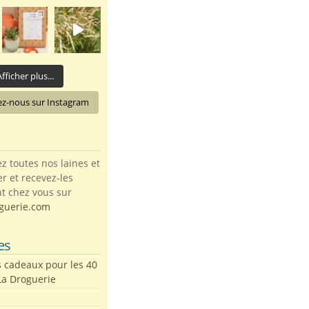
fficher plus...
ez-nous sur Instagram
toutes nos laines et
ter et recevez-les
t chez vous sur
guerie.com
es
s cadeaux pour les 40
La Droguerie