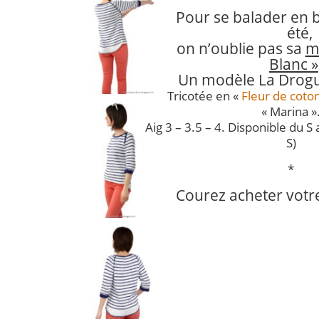
Pour se balader en 
été,
on n’oublie pas sa
m
Blanc »
Un modèle La Drogu
Tricotée en «
Fleur de coto
« Marina »
Aig 3 – 3.5 – 4. Disponible du S a
S)
*
Courez acheter votr