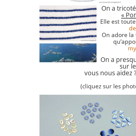
On a tricot
« Por
Elle est tou
de
On adore la 
qu’appo
myr
On a presqu
sur l
vous nous aidez ?
(cliquez sur les pho